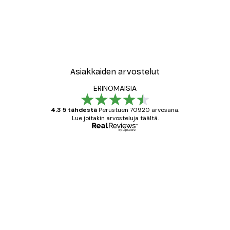
Asiakkaiden arvostelut
ERINOMAISIA
4.3 5 tähdestä
Perustuen 70920 arvosana.
Lue joitakin arvosteluja täältä.
Varmennettu ostaja
asiakkaiden
arvostelut
All good alweys
18 touko
Mika S