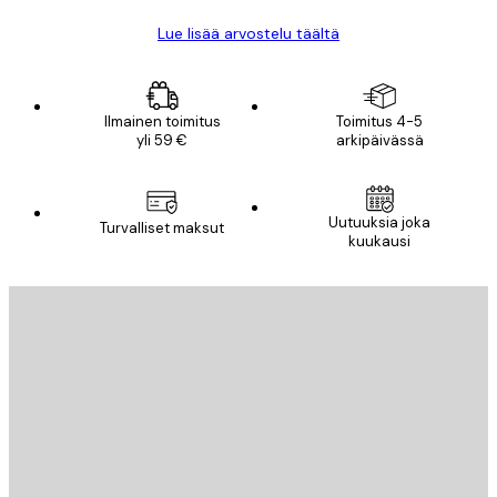
Lue lisää arvostelu täältä
Ilmainen toimitus
Toimitus 4-5
yli 59 €
arkipäivässä
Uutuuksia joka
Turvalliset maksut
kuukausi
Sähköposti
LÄHETÄ