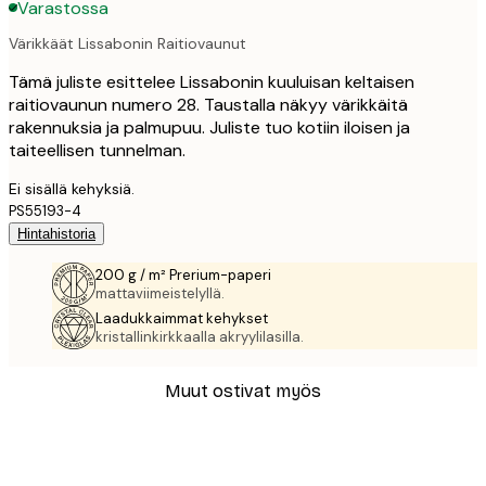
Varastossa
Värikkäät Lissabonin Raitiovaunut
Tämä juliste esittelee Lissabonin kuuluisan keltaisen
raitiovaunun numero 28. Taustalla näkyy värikkäitä
rakennuksia ja palmupuu. Juliste tuo kotiin iloisen ja
taiteellisen tunnelman.
Ei sisällä kehyksiä.
PS55193-4
Hintahistoria
200 g / m² Prerium-paperi
mattaviimeistelyllä.
Laadukkaimmat kehykset
kristallinkirkkaalla akryylilasilla.
Muut ostivat myös