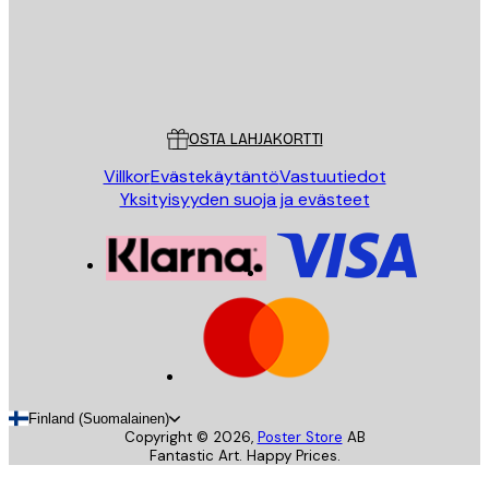
Store
Poster Store
Asiakaspalvelu
OSTA LAHJAKORTTI
Villkor
Evästekäytäntö
Vastuutiedot
Yksityisyyden suoja ja evästeet
Finland (Suomalainen)
Copyright ©
2026
,
Poster Store
AB
Fantastic Art. Happy Prices.