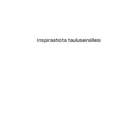
-40%*
ori No2-juliste
Abstrakti beige marmori N
Alkaen 12,87 €
21,45 €
Inspiraatiota tauluseinällesi