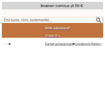
Skip
Ilmainen toimitus yli 59 €
to
main
content.
Etsi tuote, nimi, tuotemerkki...
40% Julisteista*
0 min
0 s
Voimassa
asti:
▸
▸
Kartat ja kaupungit
Lissabonin Raitiovau
2026-
08-
09