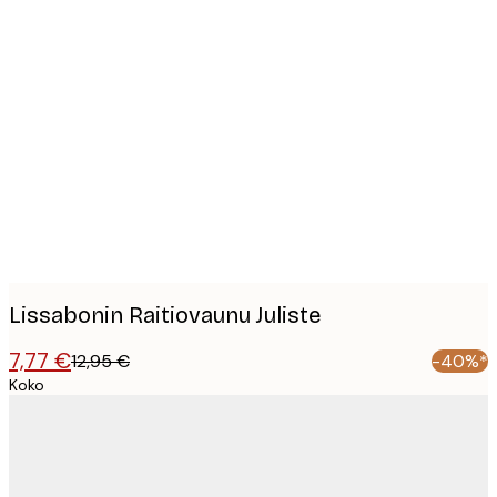
Product
images
Lissabonin Raitiovaunu Juliste
7,77 €
12,95 €
-40%*
Koko