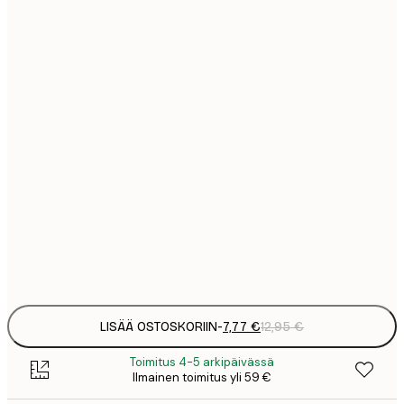
7
21x30 cm
1
12
30x40 cm
2
16
40x50 cm
2
19
50x70 cm
3
26
70x100 cm
4
Frame
options
LISÄÄ OSTOSKORIIN
-
7,77 €
12,95 €
Toimitus 4-5 arkipäivässä
Ilmainen toimitus yli 59 €