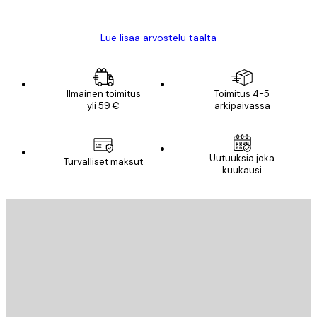
Mika S
Lue lisää arvostelu täältä
Ilmainen toimitus
Toimitus 4-5
yli 59 €
arkipäivässä
Uutuuksia joka
Turvalliset maksut
kuukausi
Sähköposti
LÄHETÄ