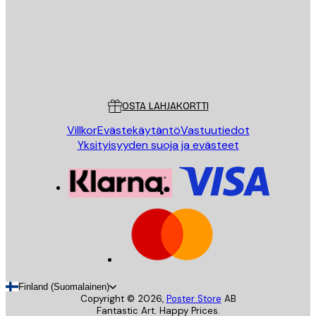
Store
Poster Store
Asiakaspalvelu
OSTA LAHJAKORTTI
Villkor
Evästekäytäntö
Vastuutiedot
Yksityisyyden suoja ja evästeet
Finland (Suomalainen)
Copyright ©
2026
,
Poster Store
AB
Fantastic Art. Happy Prices.