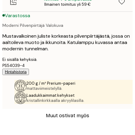
Ilmainen toimitus yli 59 €
Varastossa
Moderni Pilvenpiirtäjä Valokuva
Mustavalkoinen juliste korkeasta pilvenpiirtäjästä, jossa on
aaltoileva muoto ja ikkunoita. Katulamppu kuvassa antaa
modernin tunnelman.
Ei sisällä kehyksiä.
PS54039-4
Hintahistoria
200 g / m² Prerium-paperi
mattaviimeistelyllä.
Laadukkaimmat kehykset
kristallinkirkkaalla akryylilasilla.
Muut ostivat myös