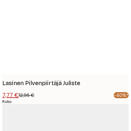
Product
images
Lasinen Pilvenpiirtäjä Juliste
7,77 €
12,95 €
-40%*
Koko