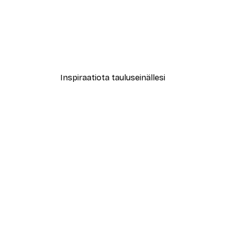
-40%*
New York City Juliste
Alkaen 7,77 €
12,95 €
Inspiraatiota tauluseinällesi