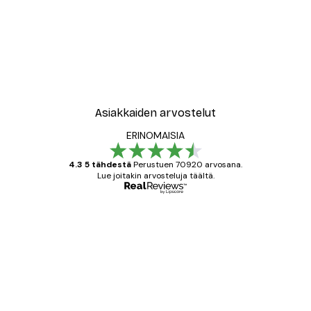
Asiakkaiden arvostelut
ERINOMAISIA
4.3 5 tähdestä
Perustuen 70920 arvosana.
Lue joitakin arvosteluja täältä.
Varmennettu ostaja
asiakkaiden
arvostelut
All good alweys
18 touko