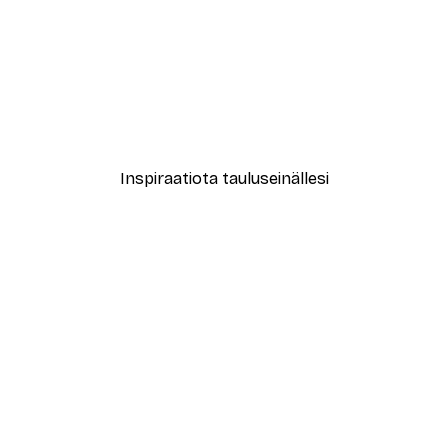
-40%*
New York City Juliste
Alkaen 7,77 €
12,95 €
Inspiraatiota tauluseinällesi