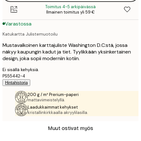
Toimitus 4-5 arkipäivässä
Ilmainen toimitus yli 59 €
Varastossa
Katukartta Julistemuotoilu
Mustavalkoinen karttajuliste Washington D.C:stä, jossa
näkyy kaupungin kadut ja tiet. Tyylikkään yksinkertainen
design, joka sopii moderniin kotiin.
Ei sisällä kehyksiä.
PS55442-4
Hintahistoria
200 g / m² Prerium-paperi
mattaviimeistelyllä.
Laadukkaimmat kehykset
kristallinkirkkaalla akryylilasilla.
Muut ostivat myös