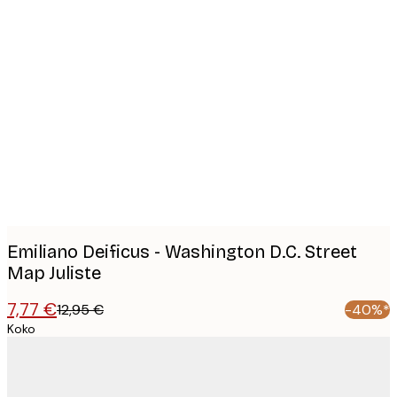
Product
images
Emiliano Deificus - Washington D.C. Street
Map Juliste
7,77 €
12,95 €
-40%*
Koko