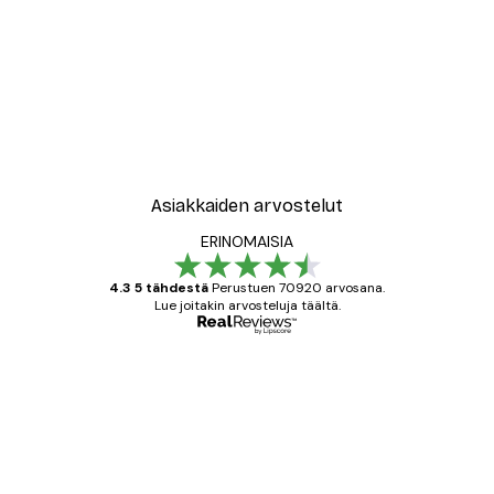
Asiakkaiden arvostelut
ERINOMAISIA
4.3 5 tähdestä
Perustuen 70920 arvosana.
Lue joitakin arvosteluja täältä.
Varmennettu ostaja
asiakkaiden
arvostelut
All good alweys