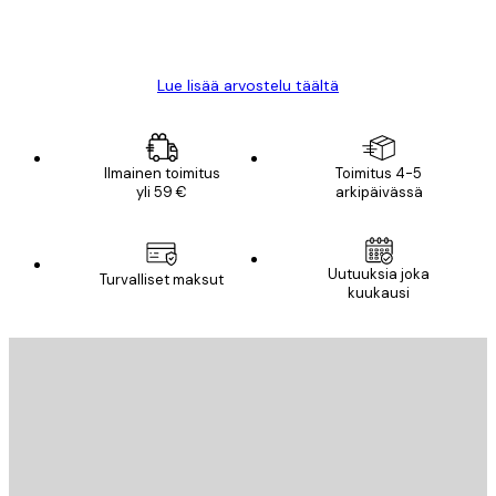
18 touko
Mika S
Lue lisää arvostelu täältä
Ilmainen toimitus
Toimitus 4-5
yli 59 €
arkipäivässä
Uutuuksia joka
Turvalliset maksut
kuukausi
Sähköposti