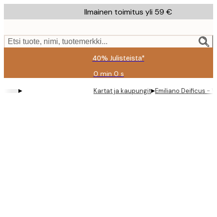
Skip
Ilmainen toimitus yli 59 €
to
main
content.
Etsi tuote, nimi, tuotemerkki...
40% Julisteista*
0 min
0 s
Voimassa
asti:
▸
▸
Kartat ja kaupungit
Emiliano Deificus - 
2026-
08-
09