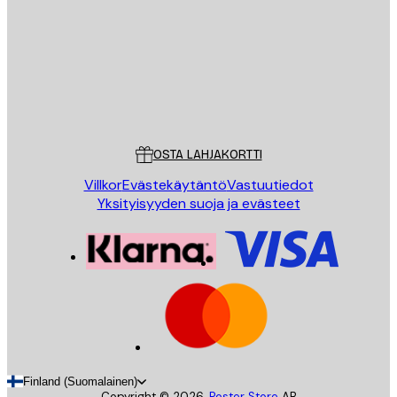
LÄHETÄ
Store
Poster Store
Asiakaspalvelu
OSTA LAHJAKORTTI
Villkor
Evästekäytäntö
Vastuutiedot
Yksityisyyden suoja ja evästeet
Finland (Suomalainen)
Copyright ©
2026
,
Poster Store
AB