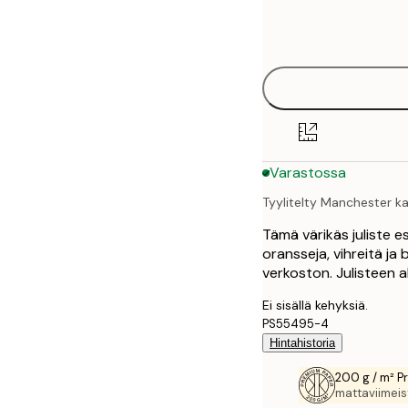
Frame
21x30 cm
options
30x40 cm
40x50 cm
50x70 cm
Varastossa
70x100 cm
Tyylitelty Manchester kar
100x150 cm
Tämä värikäs juliste e
oransseja, vihreitä ja
verkoston. Julisteen 
Ei sisällä kehyksiä.
PS55495-4
Hintahistoria
200 g / m² P
mattaviimeist