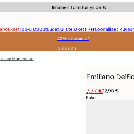
Ilmainen toimitus yli 59 €
Tarjoukset
Top-Lista
Uutuudet
Julistepaketti
Persoonalliset Kuvapr
40% Julisteista*
0 min
0 s
Voimassa
asti:
Stylized Manchester Map Juliste
2026-
08-
09
Emiliano Deifi
7,77 €
12,95 €
Koko