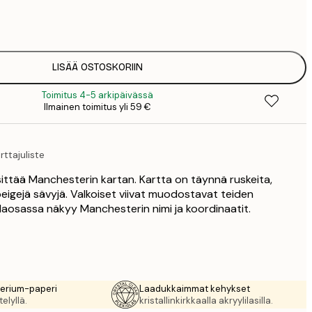
7
1
12
2
16
LISÄÄ OSTOSKORIIN
2
Toimitus 4-5 arkipäivässä
19
Ilmainen toimitus yli 59 €
3
26
4
ttajuliste
64
sittää Manchesterin kartan. Kartta on täynnä ruskeita,
 beigejä sävyjä. Valkoiset viivat muodostavat teiden
alaosassa näkyy Manchesterin nimi ja koordinaatit.
rerium-paperi
Laadukkaimmat kehykset
elyllä.
kristallinkirkkaalla akryylilasilla.