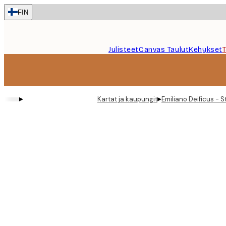
Skip
FIN
to
main
content.
Julisteet
Canvas Taulut
Kehykset
▸
▸
Kartat ja kaupungit
Emiliano Deificus - 