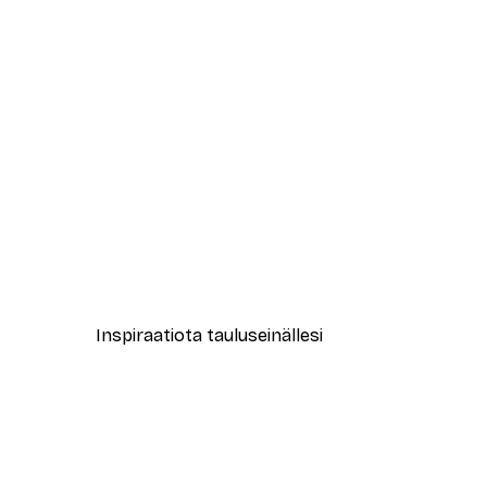
-40%*
New York City Juliste
Alkaen 7,77 €
12,95 €
Inspiraatiota tauluseinällesi