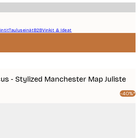
intit
Tauluseinät
B2B
Vinkit & Ideat
cus - Stylized Manchester Map Juliste
-40%*