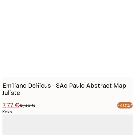
Product
images
Emiliano Deificus - SAo Paulo Abstract Map
Juliste
7,77 €
12,95 €
-40%*
Koko