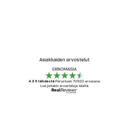
Asiakkaiden arvostelut
ERINOMAISIA
4.3 5 tähdestä
Perustuen 70920 arvosana.
Lue joitakin arvosteluja täältä.
Varmennettu ostaja
asiakkaiden
arvostelut
All good alweys