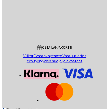
LÄHETÄ
Store
Poster Store
Asiakaspalvelu
OSTA LAHJAKORTTI
Villkor
Evästekäytäntö
Vastuutiedot
Yksityisyyden suoja ja evästeet