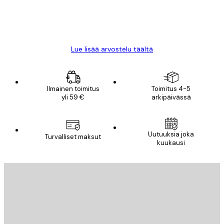
18 touko
Mika S
Lue lisää arvostelu täältä
Ilmainen toimitus
Toimitus 4-5
yli 59 €
arkipäivässä
Uutuuksia joka
Turvalliset maksut
kuukausi
Sähköposti