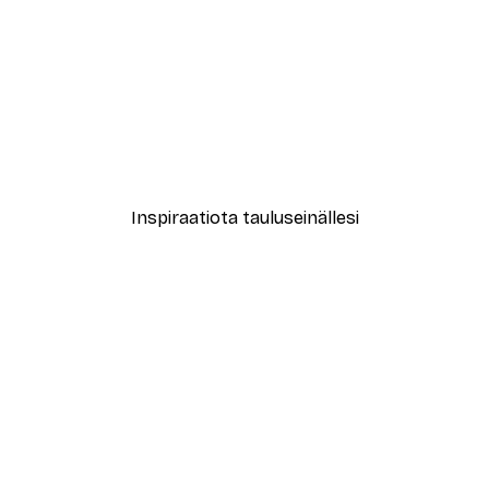
-40%*
New York City Juliste
Alkaen 7,77 €
12,95 €
Inspiraatiota tauluseinällesi