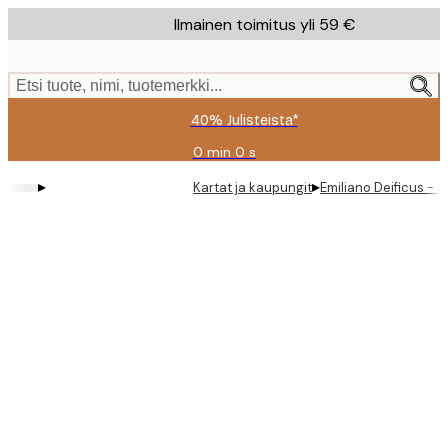
Skip
Ilmainen toimitus yli 59 €
to
main
content.
Etsi tuote, nimi, tuotemerkki...
40% Julisteista*
0 min
0 s
Voimassa
asti:
▸
▸
Kartat ja kaupungit
Emiliano Deificus - 
2026-
08-
09