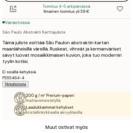
Toimitus 4-5 arkipäivässä
Ilmainen toimitus yli 59 €
Varastossa
São Paulo Abstrakti Karttajuliste
Tämä juliste esittää São Paulon abstraktin kartan
maanläheisillä väreillä. Ruskeat, vihreät ja kermanväriset
sävyt luovat mosaiikkimaisen kuvion, joka tuo modernin
tyylin kotiisi.
Ei sisällä kehyksiä.
PS55464-4
Hintahistoria
200 g / m² Prerium-paperi
mattaviimeistelyllä.
Laadukkaimmat kehykset
kristallinkirkkaalla akryylilasilla.
Muut ostivat myös