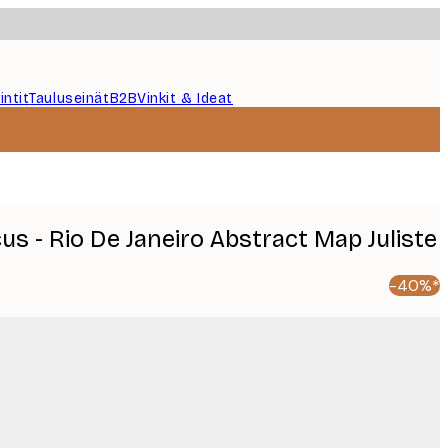
intit
Tauluseinät
B2B
Vinkit & Ideat
cus - Rio De Janeiro Abstract Map Juliste
-40%*