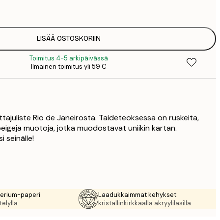
1
12
2
16
LISÄÄ OSTOSKORIIN
2
Toimitus 4-5 arkipäivässä
19
Ilmainen toimitus yli 59 €
3
26
4
64
tajuliste Rio de Janeirosta. Taideteoksessa on ruskeita,
 beigejä muotoja, jotka muodostavat uniikin kartan.
i seinälle!
rerium-paperi
Laadukkaimmat kehykset
elyllä.
kristallinkirkkaalla akryylilasilla.