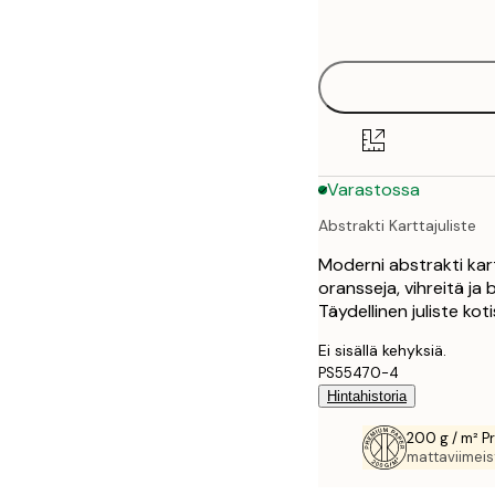
options
30x40 cm
40x50 cm
50x70 cm
Varastossa
70x100 cm
Abstrakti Karttajuliste
100x150 cm
Moderni abstrakti kart
oransseja, vihreitä ja
Täydellinen juliste kotis
Ei sisällä kehyksiä.
PS55470-4
Hintahistoria
200 g / m² P
mattaviimeist