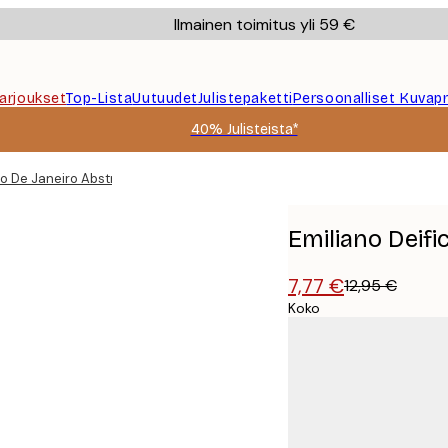
Ilmainen toimitus yli 59 €
Tarjoukset
Top-Lista
Uutuudet
Julistepaketti
Persoonalliset Kuvapr
40% Julisteista*
Rio De Janeiro Abstract Map Juliste
Emiliano Deifi
7,77 €
12,95 €
Koko