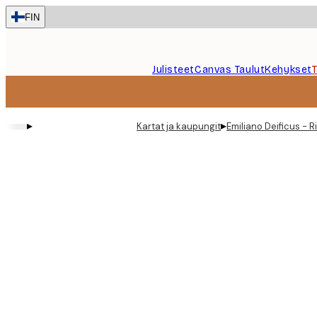
Skip
FIN
to
main
content.
Julisteet
Canvas Taulut
Kehykset
▸
▸
Kartat ja kaupungit
Emiliano Deificus - 