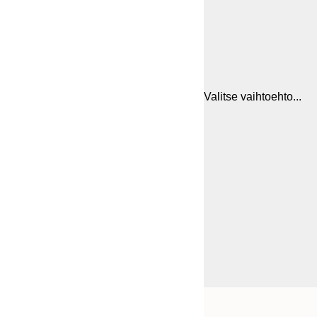
Valitse vaihtoehto...
Frame
21x30 cm