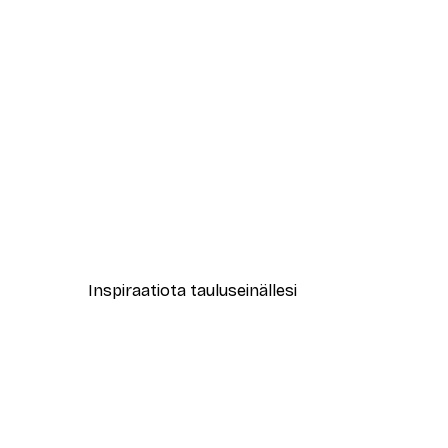
-40%*
Muotikatu Juliste
Alkaen 7,77 €
12,95 €
Inspiraatiota tauluseinällesi