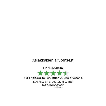
-30%*
le No2 Juliste
Muotikatu Juliste
Alkaen 9,07 €
12,95 €
Asiakkaiden arvostelut
ERINOMAISIA
4.3 5 tähdestä
Perustuen 70920 arvosana.
Lue joitakin arvosteluja täältä.
Varmennettu ostaja
asiakkaiden
arvostelut