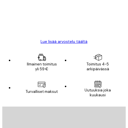
All good alweys
18 touko
Mika S
Lue lisää arvostelu täältä
Ilmainen toimitus
Toimitus 4-5
yli 59 €
arkipäivässä
Uutuuksia joka
Turvalliset maksut
kuukausi