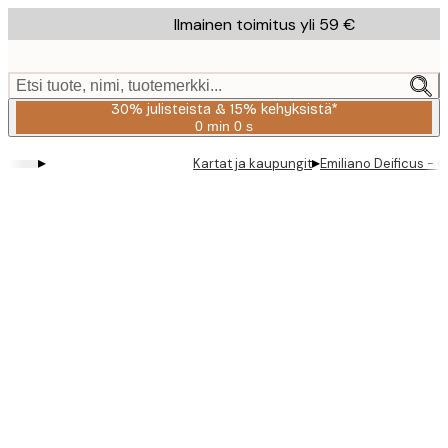
Skip
Ilmainen toimitus yli 59 €
to
main
content.
Etsi tuote, nimi, tuotemerkki...
30% julisteista & 15% kehyksistä*
0 min
0 s
Voimassa
asti:
▸
▸
Kartat ja kaupungit
Emiliano Deificus - Q
2026-
08-
06