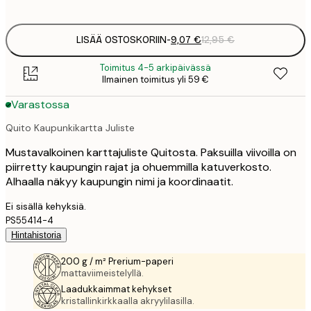
options
LISÄÄ OSTOSKORIIN
-
9,07 €
12,95 €
Toimitus 4-5 arkipäivässä
Ilmainen toimitus yli 59 €
Varastossa
Quito Kaupunkikartta Juliste
Mustavalkoinen karttajuliste Quitosta. Paksuilla viivoilla on
piirretty kaupungin rajat ja ohuemmilla katuverkosto.
Alhaalla näkyy kaupungin nimi ja koordinaatit.
Ei sisällä kehyksiä.
PS55414-4
Hintahistoria
200 g / m² Prerium-paperi
mattaviimeistelyllä.
Laadukkaimmat kehykset
kristallinkirkkaalla akryylilasilla.