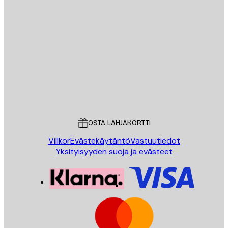
Sähköposti
LÄHETÄ
Store
Poster Store
Asiakaspalvelu
OSTA LAHJAKORTTI
Villkor
Evästekäytäntö
Vastuutiedot
Yksityisyyden suoja ja evästeet