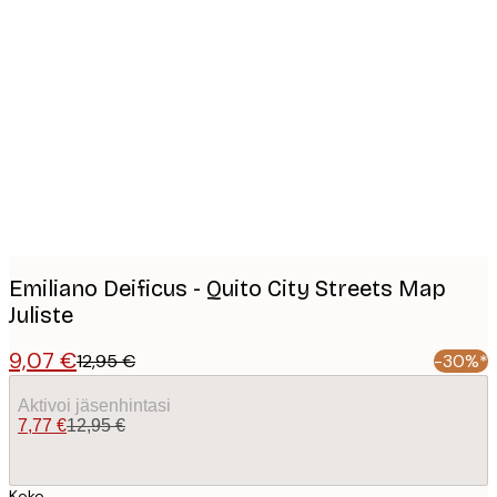
Product
images
Emiliano Deificus - Quito City Streets Map
Juliste
9,07 €
12,95 €
-30%*
Aktivoi jäsenhintasi
7,77 €
12,95 €
Koko