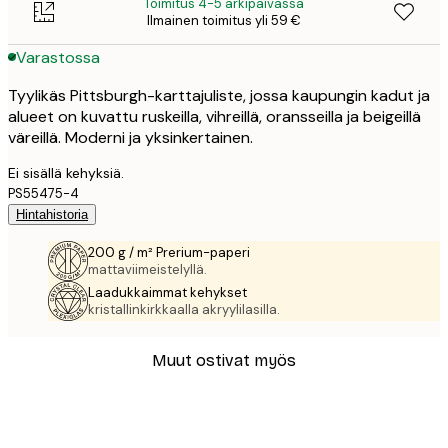
Toimitus 4-5 arkipäivässä
Ilmainen toimitus yli 59 €
Varastossa
Tyylikäs Pittsburgh-karttajuliste, jossa kaupungin kadut ja
alueet on kuvattu ruskeilla, vihreillä, oransseilla ja beigeillä
väreillä. Moderni ja yksinkertainen.
Ei sisällä kehyksiä.
PS55475-4
Hintahistoria
200 g / m² Prerium-paperi
mattaviimeistelyllä.
Laadukkaimmat kehykset
kristallinkirkkaalla akryylilasilla.
Muut ostivat myös