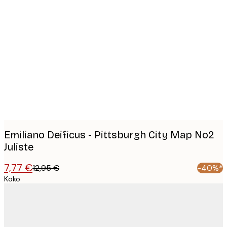
Product
images
Emiliano Deificus - Pittsburgh City Map No2
Juliste
7,77 €
12,95 €
-40%*
Koko