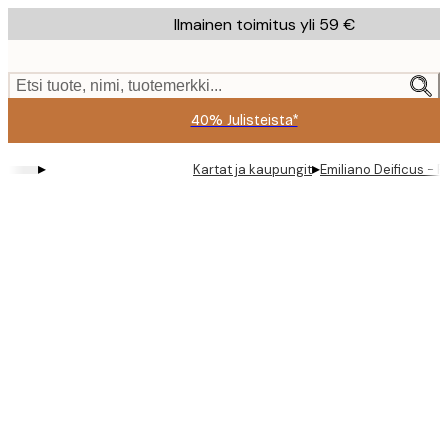
Skip
Ilmainen toimitus yli 59 €
to
main
content.
Etsi tuote, nimi, tuotemerkki...
40% Julisteista*
▸
▸
Kartat ja kaupungit
Emiliano Deificus - P