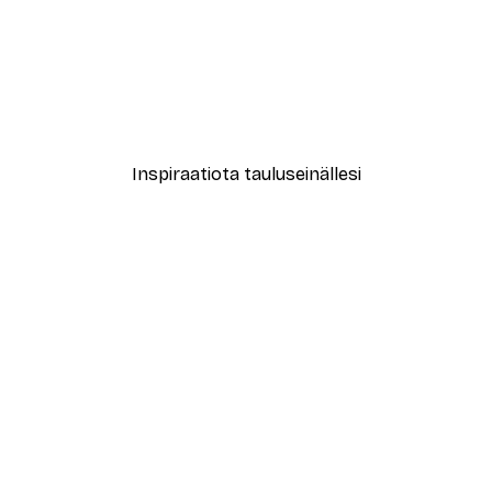
-40%*
le No2 Juliste
Muotikatu Juliste
Alkaen 7,77 €
12,95 €
Inspiraatiota tauluseinällesi