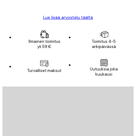
Mika S
Lue lisää arvostelu täältä
Ilmainen toimitus
Toimitus 4-5
yli 59 €
arkipäivässä
Uutuuksia joka
Turvalliset maksut
kuukausi
Sähköposti
LÄHETÄ