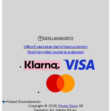
Store
Poster Store
Asiakaspalvelu
OSTA LAHJAKORTTI
Villkor
Evästekäytäntö
Vastuutiedot
Yksityisyyden suoja ja evästeet
Finland (Suomalainen)
Copyright ©
2026
,
Poster Store
AB
Fantastic Art. Happy Prices.