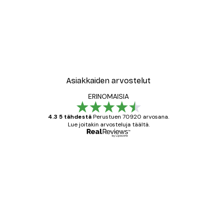
Asiakkaiden arvostelut
ERINOMAISIA
4.3 5 tähdestä
Perustuen 70920 arvosana.
Lue joitakin arvosteluja täältä.
Varmennettu ostaja
asiakkaiden
arvostelut
All good alweys
18 touko