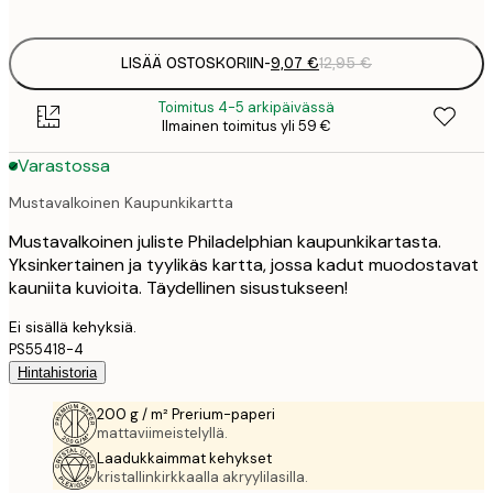
options
LISÄÄ OSTOSKORIIN
-
9,07 €
12,95 €
Toimitus 4-5 arkipäivässä
Ilmainen toimitus yli 59 €
Varastossa
Mustavalkoinen Kaupunkikartta
Mustavalkoinen juliste Philadelphian kaupunkikartasta.
Yksinkertainen ja tyylikäs kartta, jossa kadut muodostavat
kauniita kuvioita. Täydellinen sisustukseen!
Ei sisällä kehyksiä.
PS55418-4
Hintahistoria
200 g / m² Prerium-paperi
mattaviimeistelyllä.
Laadukkaimmat kehykset
kristallinkirkkaalla akryylilasilla.