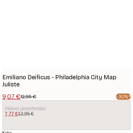
Product
images
Emiliano Deificus - Philadelphia City Map
Juliste
9,07 €
12,95 €
-30%*
Aktivoi jäsenhintasi
7,77 €
12,95 €
Koko