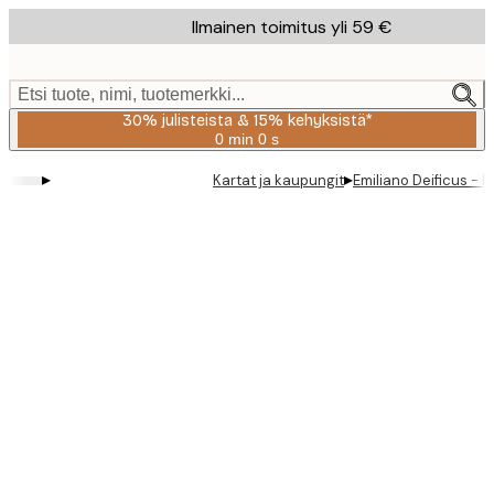
Skip
Ilmainen toimitus yli 59 €
to
main
content.
Etsi tuote, nimi, tuotemerkki...
30% julisteista & 15% kehyksistä*
0 min
0 s
Voimassa
asti:
▸
▸
Kartat ja kaupungit
Emiliano Deificus - P
2026-
08-
06