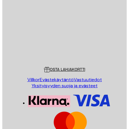
Sähköposti
LÄHETÄ
Store
Poster Store
Asiakaspalvelu
OSTA LAHJAKORTTI
Villkor
Evästekäytäntö
Vastuutiedot
Yksityisyyden suoja ja evästeet