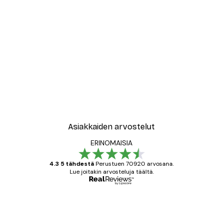
-30%*
New York City Juliste
Alkaen 9,07 €
12,95 €
Asiakkaiden arvostelut
ERINOMAISIA
4.3 5 tähdestä
Perustuen 70920 arvosana.
Lue joitakin arvosteluja täältä.
Varmennettu ostaja
asiakkaiden
arvostelut