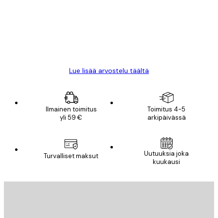
All good alweys
18 touko
Mika S
Lue lisää arvostelu täältä
Ilmainen toimitus
Toimitus 4-5
yli 59 €
arkipäivässä
Uutuuksia joka
Turvalliset maksut
kuukausi