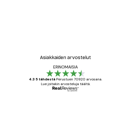
Asiakkaiden arvostelut
ERINOMAISIA
4.3 5 tähdestä
Perustuen 70920 arvosana.
Lue joitakin arvosteluja täältä.
Varmennettu ostaja
asiakkaiden
arvostelut
All good alweys