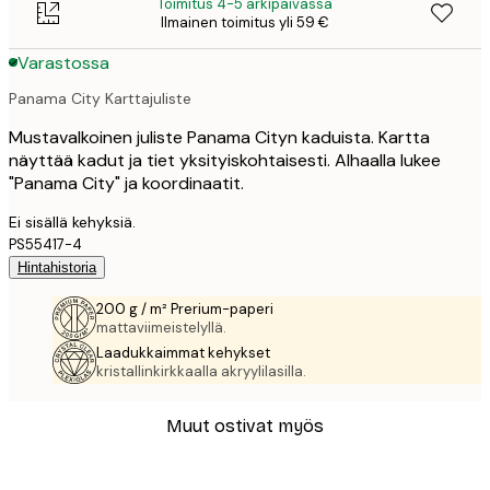
Toimitus 4-5 arkipäivässä
Ilmainen toimitus yli 59 €
Varastossa
Panama City Karttajuliste
Mustavalkoinen juliste Panama Cityn kaduista. Kartta
näyttää kadut ja tiet yksityiskohtaisesti. Alhaalla lukee
"Panama City" ja koordinaatit.
Ei sisällä kehyksiä.
PS55417-4
Hintahistoria
200 g / m² Prerium-paperi
mattaviimeistelyllä.
Laadukkaimmat kehykset
kristallinkirkkaalla akryylilasilla.
Muut ostivat myös