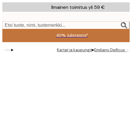
Skip
Ilmainen toimitus yli 59 €
to
main
content.
Etsi tuote, nimi, tuotemerkki...
40% Julisteista*
▸
▸
Kartat ja kaupungit
Emiliano Deificus - 