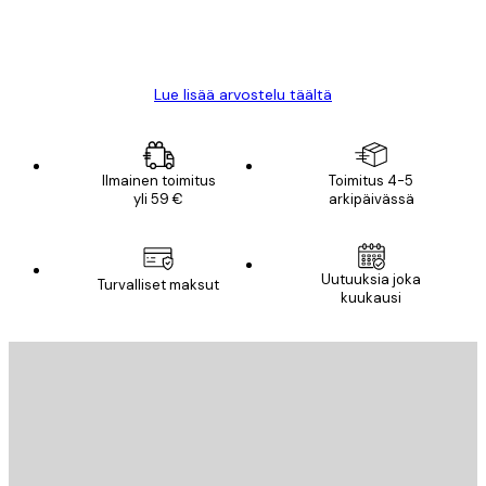
18 touko
Mika S
Lue lisää arvostelu täältä
Ilmainen toimitus
Toimitus 4-5
yli 59 €
arkipäivässä
Uutuuksia joka
Turvalliset maksut
kuukausi
Sähköposti