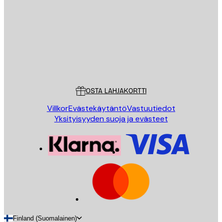
LÄHETÄ
Store
Poster Store
Asiakaspalvelu
OSTA LAHJAKORTTI
Villkor
Evästekäytäntö
Vastuutiedot
Yksityisyyden suoja ja evästeet
Finland (Suomalainen)