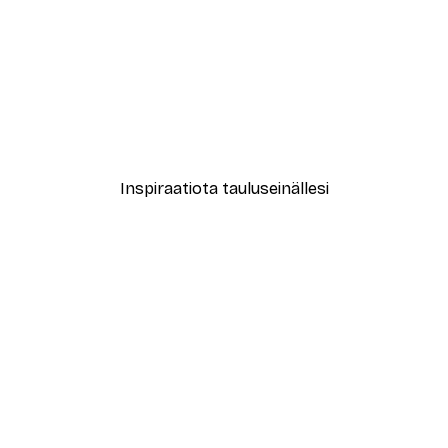
-40%*
le No2 Juliste
Muotikatu Juliste
Alkaen 7,77 €
12,95 €
Inspiraatiota tauluseinällesi