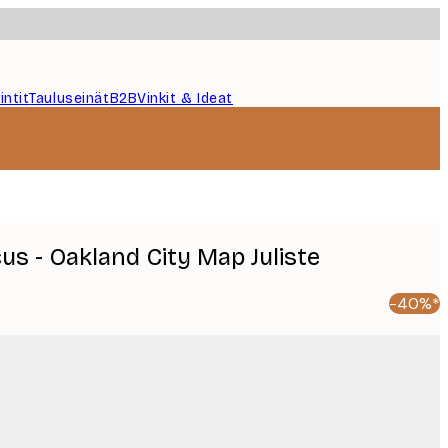
intit
Tauluseinät
B2B
Vinkit & Ideat
cus - Oakland City Map Juliste
-40%*