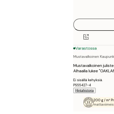
Frame
21x30 cm
options
30x40 cm
40x50 cm
50x70 cm
Varastossa
70x100 cm
Mustavalkoinen Kaupunk
100x150 cm
Mustavalkoinen juliste
Alhaalla lukee "OAKLA
Ei sisällä kehyksiä.
PS55427-4
Hintahistoria
200 g / m² P
mattaviimeist