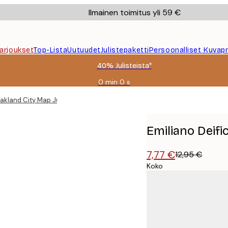
Ilmainen toimitus yli 59 €
Tarjoukset
Top-Lista
Uutuudet
Julistepaketti
Persoonalliset Kuvapr
40% Julisteista*
0 min
0 s
Voimassa
asti:
Oakland City Map Juliste
2026-
08-
09
Emiliano Deifi
7,77 €
12,95 €
Koko