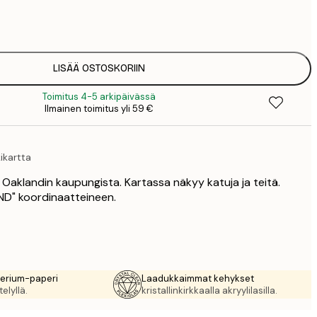
7
1
12
2
16
LISÄÄ OSTOSKORIIN
2
Toimitus 4-5 arkipäivässä
19
Ilmainen toimitus yli 59 €
3
26
4
ikartta
64
 Oaklandin kaupungista. Kartassa näkyy katuja ja teitä.
ND" koordinaatteineen.
rerium-paperi
Laadukkaimmat kehykset
elyllä.
kristallinkirkkaalla akryylilasilla.