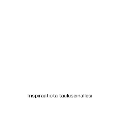
-40%*
New York City Juliste
Alkaen 7,77 €
12,95 €
Inspiraatiota tauluseinällesi