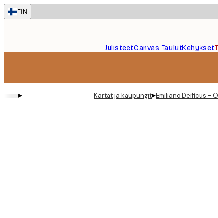
Skip
FIN
to
main
content.
Julisteet
Canvas Taulut
Kehykset
▸
▸
Kartat ja kaupungit
Emiliano Deificus - 