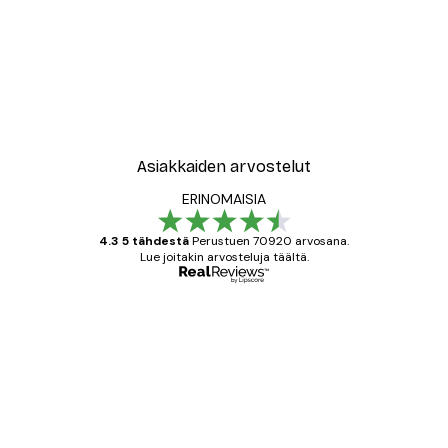
Asiakkaiden arvostelut
ERINOMAISIA
4.3 5 tähdestä
Perustuen 70920 arvosana.
Lue joitakin arvosteluja täältä.
Varmennettu ostaja
asiakkaiden
arvostelut
All good alweys
18 touko