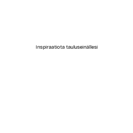
-40%*
le No2 Juliste
Muotikatu Juliste
Alkaen 7,77 €
12,95 €
Inspiraatiota tauluseinällesi