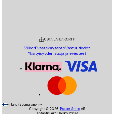
Store
Poster Store
Asiakaspalvelu
OSTA LAHJAKORTTI
Villkor
Evästekäytäntö
Vastuutiedot
Yksityisyyden suoja ja evästeet
Finland (Suomalainen)
Copyright ©
2026
,
Poster Store
AB
Fantastic Art. Happy Prices.