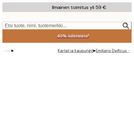
Skip
Ilmainen toimitus yli 59 €
to
main
content.
Etsi tuote, nimi, tuotemerkki...
40% Julisteista*
▸
▸
Kartat ja kaupungit
Emiliano Deificus - 