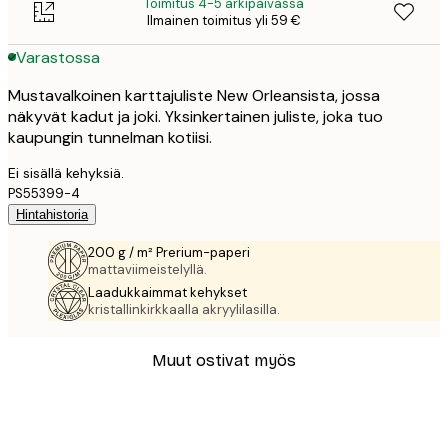
Toimitus 4-5 arkipäivässä
Ilmainen toimitus yli 59 €
Varastossa
Mustavalkoinen karttajuliste New Orleansista, jossa
näkyvät kadut ja joki. Yksinkertainen juliste, joka tuo
kaupungin tunnelman kotiisi.
Ei sisällä kehyksiä.
PS55399-4
Hintahistoria
200 g / m² Prerium-paperi
mattaviimeistelyllä.
Laadukkaimmat kehykset
kristallinkirkkaalla akryylilasilla.
Muut ostivat myös