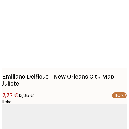
Product
images
Emiliano Deificus - New Orleans City Map
Juliste
7,77 €
12,95 €
-40%*
Koko