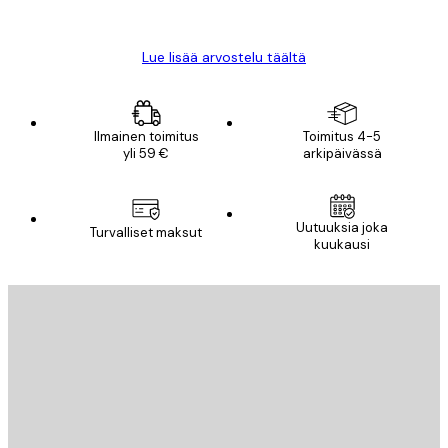
Mika S
Lue lisää arvostelu täältä
Ilmainen toimitus
Toimitus 4-5
yli 59 €
arkipäivässä
Uutuuksia joka
Turvalliset maksut
kuukausi
Sähköposti
LÄHETÄ