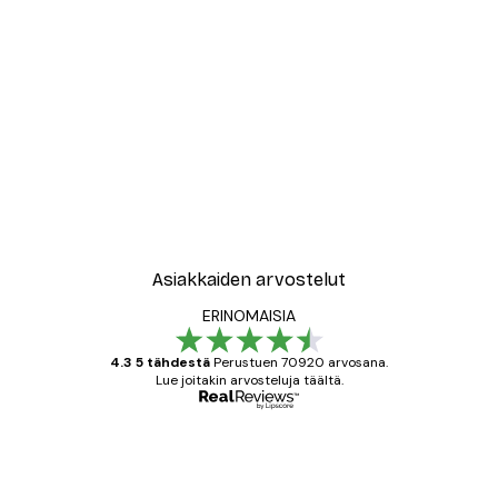
-30%*
New York City Juliste
Alkaen 9,07 €
12,95 €
Asiakkaiden arvostelut
ERINOMAISIA
4.3 5 tähdestä
Perustuen 70920 arvosana.
Lue joitakin arvosteluja täältä.
Varmennettu ostaja
asiakkaiden
arvostelut