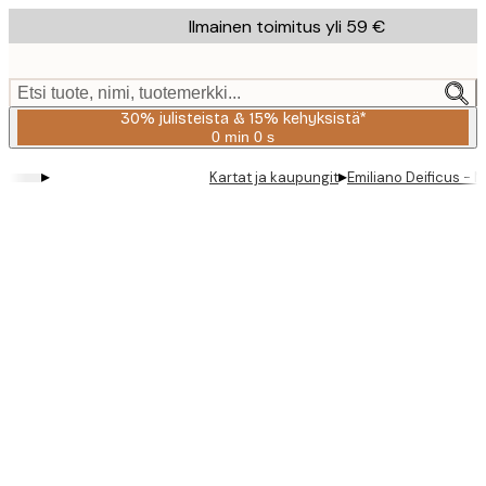
Skip
Ilmainen toimitus yli 59 €
to
main
content.
Etsi tuote, nimi, tuotemerkki...
30% julisteista & 15% kehyksistä*
0 min
0 s
Voimassa
asti:
▸
▸
Kartat ja kaupungit
Emiliano Deificus - 
2026-
08-
06