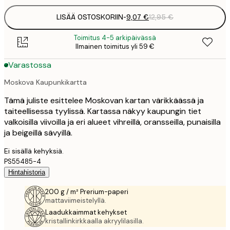
LISÄÄ OSTOSKORIIN
-
9,07 €
12,95 €
Toimitus 4-5 arkipäivässä
Ilmainen toimitus yli 59 €
Varastossa
Moskova Kaupunkikartta
Tämä juliste esittelee Moskovan kartan värikkäässä ja
taiteellisessa tyylissä. Kartassa näkyy kaupungin tiet
valkoisilla viivoilla ja eri alueet vihreillä, oransseilla, punaisilla
ja beigeillä sävyillä.
Ei sisällä kehyksiä.
PS55485-4
Hintahistoria
200 g / m² Prerium-paperi
mattaviimeistelyllä.
Laadukkaimmat kehykset
kristallinkirkkaalla akryylilasilla.