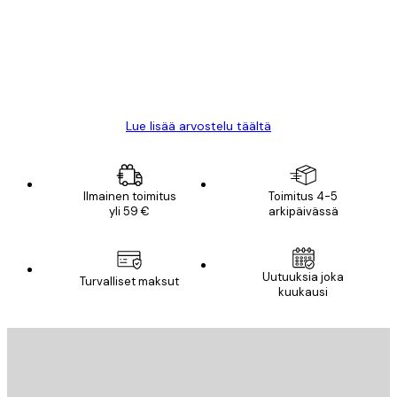
All good alweys
18 touko
Mika S
Lue lisää arvostelu täältä
Ilmainen toimitus
Toimitus 4-5
yli 59 €
arkipäivässä
Uutuuksia joka
Turvalliset maksut
kuukausi