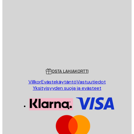
Sähköposti
LÄHETÄ
Store
Poster Store
Asiakaspalvelu
OSTA LAHJAKORTTI
Villkor
Evästekäytäntö
Vastuutiedot
Yksityisyyden suoja ja evästeet