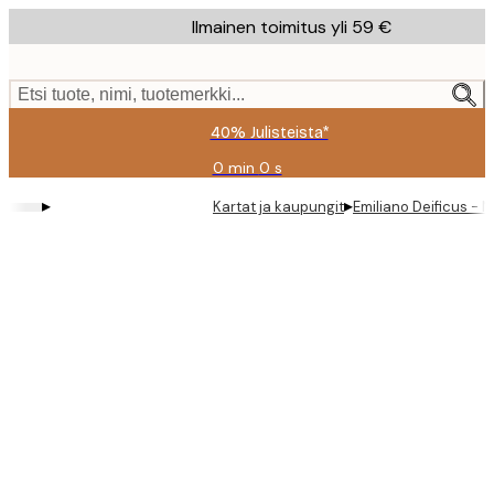
Skip
Ilmainen toimitus yli 59 €
to
main
content.
Etsi tuote, nimi, tuotemerkki...
40% Julisteista*
0 min
0 s
Voimassa
asti:
▸
▸
Kartat ja kaupungit
Emiliano Deificus - 
2026-
08-
09