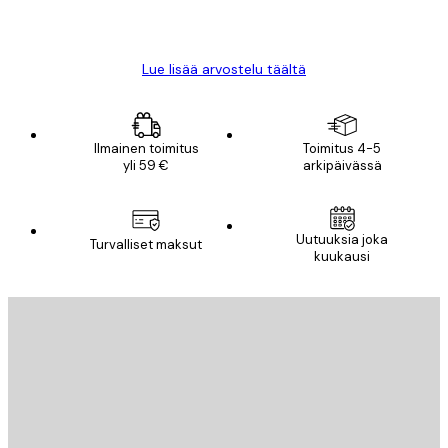
18 touko
Mika S
Lue lisää arvostelu täältä
Ilmainen toimitus
Toimitus 4-5
yli 59 €
arkipäivässä
Uutuuksia joka
Turvalliset maksut
kuukausi
Sähköposti
LÄHETÄ