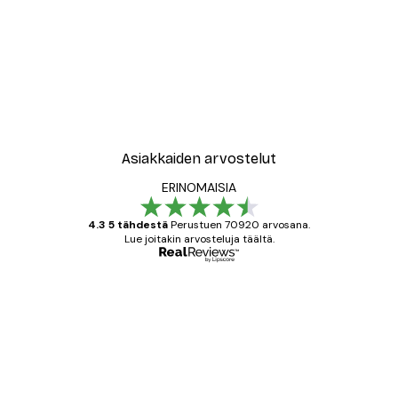
-40%*
New York City Juliste
Alkaen 7,77 €
12,95 €
Asiakkaiden arvostelut
ERINOMAISIA
4.3 5 tähdestä
Perustuen 70920 arvosana.
Lue joitakin arvosteluja täältä.
Varmennettu ostaja
asiakkaiden
arvostelut
All good alweys