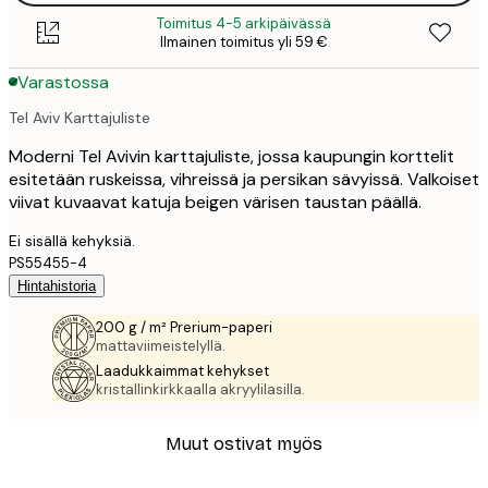
Toimitus 4-5 arkipäivässä
Ilmainen toimitus yli 59 €
Varastossa
Tel Aviv Karttajuliste
Moderni Tel Avivin karttajuliste, jossa kaupungin korttelit
esitetään ruskeissa, vihreissä ja persikan sävyissä. Valkoiset
viivat kuvaavat katuja beigen värisen taustan päällä.
Ei sisällä kehyksiä.
PS55455-4
Hintahistoria
200 g / m² Prerium-paperi
mattaviimeistelyllä.
Laadukkaimmat kehykset
kristallinkirkkaalla akryylilasilla.
Muut ostivat myös