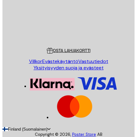
Store
Poster Store
Asiakaspalvelu
OSTA LAHJAKORTTI
Villkor
Evästekäytäntö
Vastuutiedot
Yksityisyyden suoja ja evästeet
Finland (Suomalainen)
Copyright ©
2026
,
Poster Store
AB