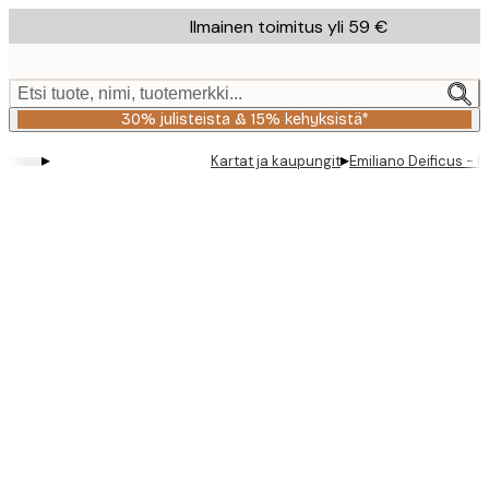
Skip
Ilmainen toimitus yli 59 €
to
main
content.
Etsi tuote, nimi, tuotemerkki...
30% julisteista & 15% kehyksistä*
▸
▸
Kartat ja kaupungit
Emiliano Deificus - 