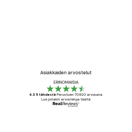
Asiakkaiden arvostelut
ERINOMAISIA
4.3 5 tähdestä
Perustuen 70920 arvosana.
Lue joitakin arvosteluja täältä.
Varmennettu ostaja
asiakkaiden
arvostelut
All good alweys