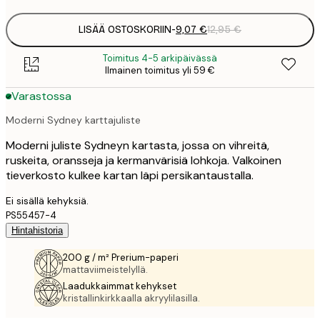
LISÄÄ OSTOSKORIIN
-
9,07 €
12,95 €
Toimitus 4-5 arkipäivässä
Ilmainen toimitus yli 59 €
Varastossa
Moderni Sydney karttajuliste
Moderni juliste Sydneyn kartasta, jossa on vihreitä,
ruskeita, oransseja ja kermanvärisiä lohkoja. Valkoinen
tieverkosto kulkee kartan läpi persikantaustalla.
Ei sisällä kehyksiä.
PS55457-4
Hintahistoria
200 g / m² Prerium-paperi
mattaviimeistelyllä.
Laadukkaimmat kehykset
kristallinkirkkaalla akryylilasilla.