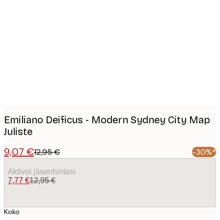
Product
images
Emiliano Deificus - Modern Sydney City Map
Juliste
9,07 €
12,95 €
-30%*
Aktivoi jäsenhintasi
7,77 €
12,95 €
Koko