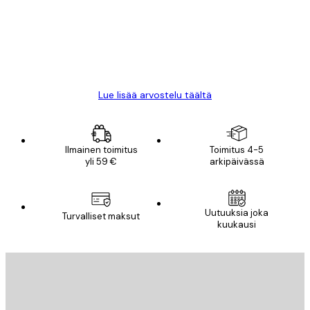
18 touko
Mika S
Lue lisää arvostelu täältä
Ilmainen toimitus
Toimitus 4-5
yli 59 €
arkipäivässä
Uutuuksia joka
Turvalliset maksut
kuukausi