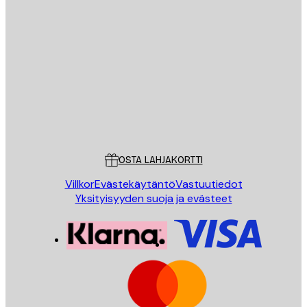
Sähköposti
LÄHETÄ
Store
Poster Store
Asiakaspalvelu
OSTA LAHJAKORTTI
Villkor
Evästekäytäntö
Vastuutiedot
Yksityisyyden suoja ja evästeet