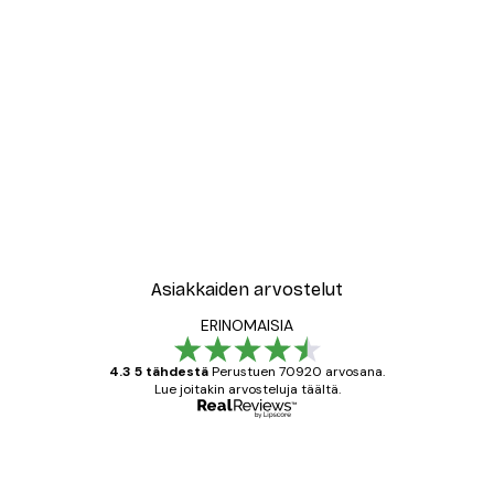
Asiakkaiden arvostelut
ERINOMAISIA
4.3 5 tähdestä
Perustuen 70920 arvosana.
Lue joitakin arvosteluja täältä.
Varmennettu ostaja
asiakkaiden