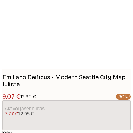
Product
images
Emiliano Deificus - Modern Seattle City Map
Juliste
9,07 €
12,95 €
-30%*
Aktivoi jäsenhintasi
7,77 €
12,95 €
Koko