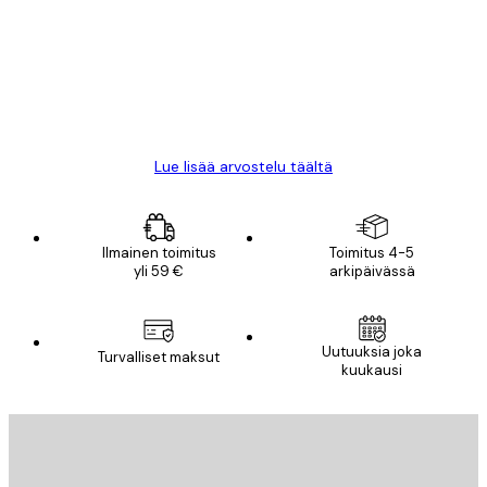
arvostelut
All good alweys
18 touko
Mika S
Lue lisää arvostelu täältä
Ilmainen toimitus
Toimitus 4-5
yli 59 €
arkipäivässä
Uutuuksia joka
Turvalliset maksut
kuukausi