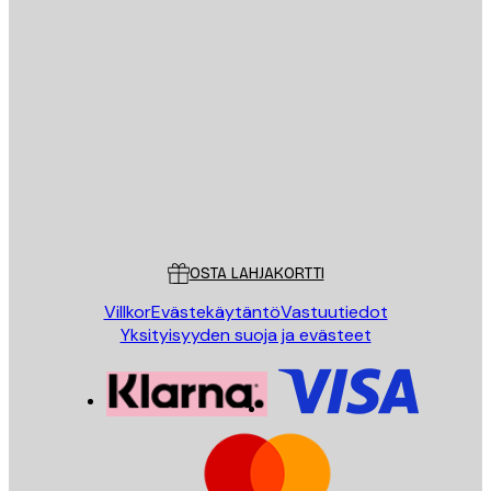
Sähköposti
LÄHETÄ
Store
Poster Store
Asiakaspalvelu
OSTA LAHJAKORTTI
Villkor
Evästekäytäntö
Vastuutiedot
Yksityisyyden suoja ja evästeet