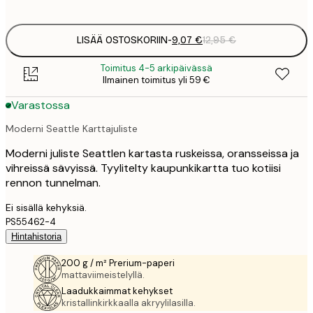
options
LISÄÄ OSTOSKORIIN
-
9,07 €
12,95 €
Toimitus 4-5 arkipäivässä
Ilmainen toimitus yli 59 €
Varastossa
Moderni Seattle Karttajuliste
Moderni juliste Seattlen kartasta ruskeissa, oransseissa ja
vihreissä sävyissä. Tyylitelty kaupunkikartta tuo kotiisi
rennon tunnelman.
Ei sisällä kehyksiä.
PS55462-4
Hintahistoria
200 g / m² Prerium-paperi
mattaviimeistelyllä.
Laadukkaimmat kehykset
kristallinkirkkaalla akryylilasilla.