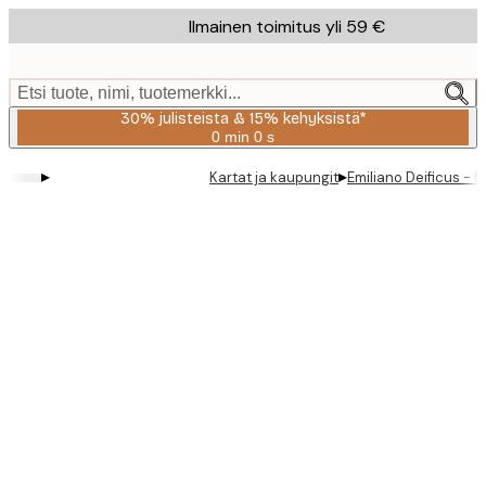
Skip
Ilmainen toimitus yli 59 €
to
main
content.
Etsi tuote, nimi, tuotemerkki...
30% julisteista & 15% kehyksistä*
0 min
0 s
Voimassa
asti:
▸
▸
Kartat ja kaupungit
Emiliano Deificus - 
2026-
08-
06