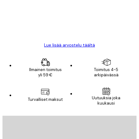
All good alweys
18 touko
Mika S
Lue lisää arvostelu täältä
Ilmainen toimitus
Toimitus 4-5
yli 59 €
arkipäivässä
Uutuuksia joka
Turvalliset maksut
kuukausi