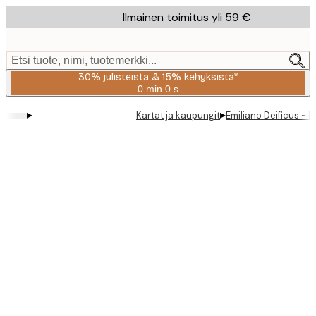
Skip
Ilmainen toimitus yli 59 €
to
main
content.
Etsi tuote, nimi, tuotemerkki...
30% julisteista & 15% kehyksistä*
0 min
0 s
Voimassa
asti:
▸
▸
Kartat ja kaupungit
Emiliano Deificus - 
2026-
08-
06