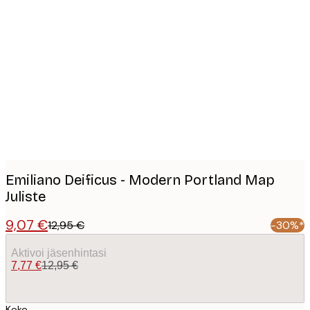
Product
images
Emiliano Deificus - Modern Portland Map
Juliste
9,07 €
12,95 €
-30%*
Aktivoi jäsenhintasi
7,77 €
12,95 €
Koko