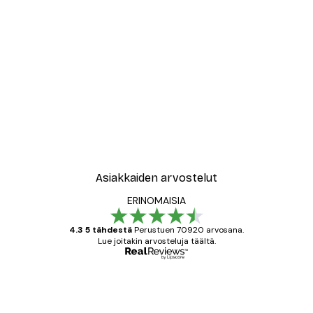
-30%*
New York City Juliste
Alkaen 9,07 €
12,95 €
Asiakkaiden arvostelut
ERINOMAISIA
4.3 5 tähdestä
Perustuen 70920 arvosana.
Lue joitakin arvosteluja täältä.
Varmennettu ostaja
asiakkaiden
arvostelut