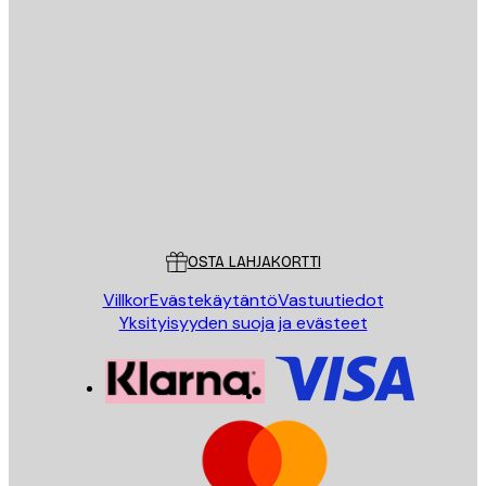
Sähköposti
LÄHETÄ
Store
Poster Store
Asiakaspalvelu
OSTA LAHJAKORTTI
Villkor
Evästekäytäntö
Vastuutiedot
Yksityisyyden suoja ja evästeet