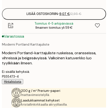
options
LISÄÄ OSTOSKORIIN
-
9,07 €
12,95 €
Toimitus 4-5 arkipäivässä
Ilmainen toimitus yli 59 €
Varastossa
Moderni Portland Karttajuliste
Moderni Portland-karttajuliste ruskeissa, oransseissa,
vihreissä ja beigesävyissä. Valkoinen katuverkko luo
tyylikkään ilmeen.
Ei sisällä kehyksiä.
PS55473-4
Hintahistoria
200 g / m² Prerium-paperi
mattaviimeistelyllä.
Laadukkaimmat kehykset
kristallinkirkkaalla akryylilasilla.