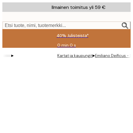
Skip
Ilmainen toimitus yli 59 €
to
main
content.
Etsi tuote, nimi, tuotemerkki...
40% Julisteista*
0 min
0 s
Voimassa
asti:
▸
▸
Kartat ja kaupungit
Emiliano Deificus - 
2026-
08-
09