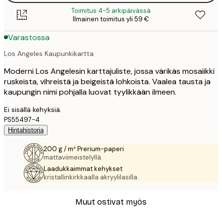
Toimitus 4-5 arkipäivässä
Ilmainen toimitus yli 59 €
Varastossa
Los Angeles Kaupunkikartta
Moderni Los Angelesin karttajuliste, jossa värikäs mosaiikki
ruskeista, vihreistä ja beigeistä lohkoista. Vaalea tausta ja
kaupungin nimi pohjalla luovat tyylikkään ilmeen.
Ei sisällä kehyksiä.
PS55497-4
Hintahistoria
200 g / m² Prerium-paperi
mattaviimeistelyllä.
Laadukkaimmat kehykset
kristallinkirkkaalla akryylilasilla.
Muut ostivat myös