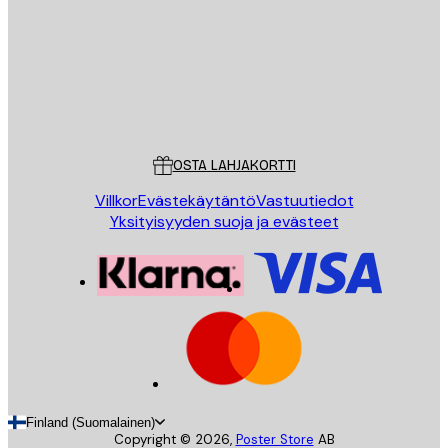
Store
Poster Store
Asiakaspalvelu
OSTA LAHJAKORTTI
Villkor
Evästekäytäntö
Vastuutiedot
Yksityisyyden suoja ja evästeet
Finland (Suomalainen)
Copyright ©
2026
,
Poster Store
AB