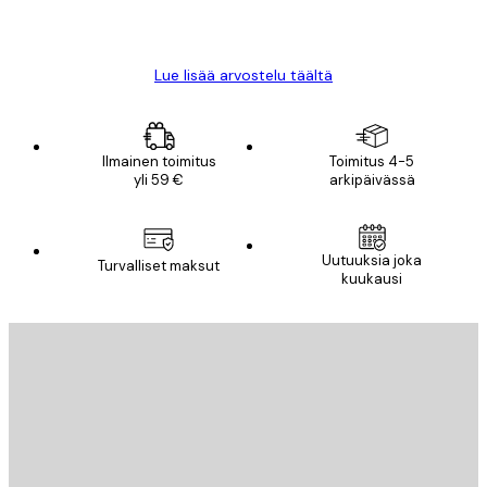
18 touko
Mika S
Lue lisää arvostelu täältä
Ilmainen toimitus
Toimitus 4-5
yli 59 €
arkipäivässä
Uutuuksia joka
Turvalliset maksut
kuukausi
Sähköposti
LÄHETÄ