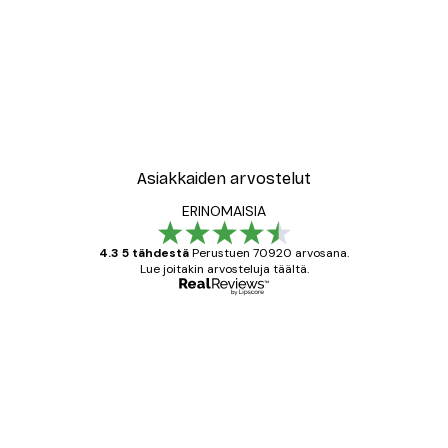
-40%*
New York City Juliste
Alkaen 7,77 €
12,95 €
Asiakkaiden arvostelut
ERINOMAISIA
4.3 5 tähdestä
Perustuen 70920 arvosana.
Lue joitakin arvosteluja täältä.
Varmennettu ostaja
asiakkaiden
arvostelut
All good alweys