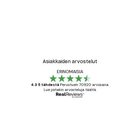
Asiakkaiden arvostelut
ERINOMAISIA
4.3 5 tähdestä
Perustuen 70920 arvosana.
Lue joitakin arvosteluja täältä.
Varmennettu ostaja
asiakkaiden
arvostelut
All good alweys