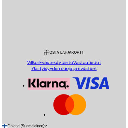
LÄHETÄ
Store
Poster Store
Asiakaspalvelu
OSTA LAHJAKORTTI
Villkor
Evästekäytäntö
Vastuutiedot
Yksityisyyden suoja ja evästeet
Finland (Suomalainen)