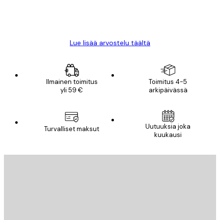
18 touko
Mika S
Lue lisää arvostelu täältä
Ilmainen toimitus
Toimitus 4-5
yli 59 €
arkipäivässä
Uutuuksia joka
Turvalliset maksut
kuukausi
Sähköposti