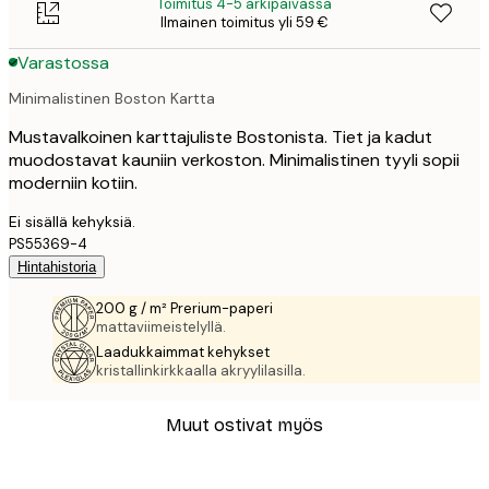
Toimitus 4-5 arkipäivässä
Ilmainen toimitus yli 59 €
Varastossa
Minimalistinen Boston Kartta
Mustavalkoinen karttajuliste Bostonista. Tiet ja kadut
muodostavat kauniin verkoston. Minimalistinen tyyli sopii
moderniin kotiin.
Ei sisällä kehyksiä.
PS55369-4
Hintahistoria
200 g / m² Prerium-paperi
mattaviimeistelyllä.
Laadukkaimmat kehykset
kristallinkirkkaalla akryylilasilla.
Muut ostivat myös