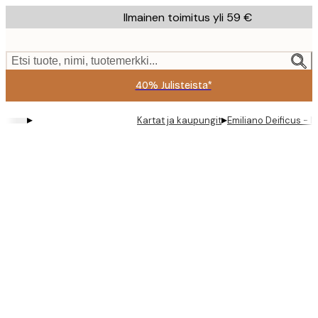
Skip
Ilmainen toimitus yli 59 €
to
main
content.
Etsi tuote, nimi, tuotemerkki...
40% Julisteista*
▸
▸
Kartat ja kaupungit
Emiliano Deificus - M