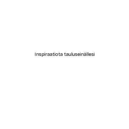
-40%*
le No2 Juliste
Muotikatu Juliste
Alkaen 7,77 €
12,95 €
Inspiraatiota tauluseinällesi