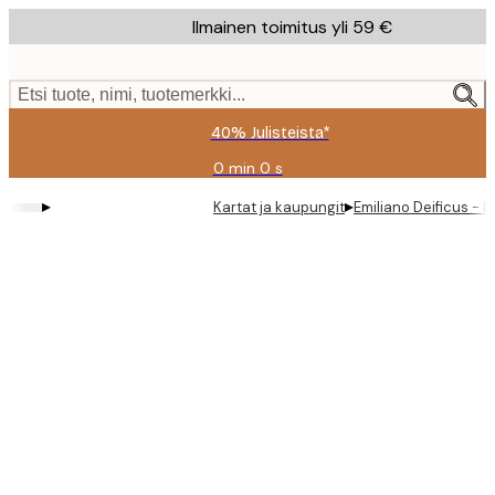
Skip
Ilmainen toimitus yli 59 €
to
main
content.
Etsi tuote, nimi, tuotemerkki...
40% Julisteista*
0 min
0 s
Voimassa
asti:
▸
▸
Kartat ja kaupungit
Emiliano Deificus - 
2026-
08-
09