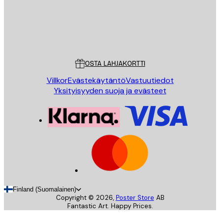
Store
Poster Store
Asiakaspalvelu
OSTA LAHJAKORTTI
Villkor
Evästekäytäntö
Vastuutiedot
Yksityisyyden suoja ja evästeet
Finland (Suomalainen)
Copyright ©
2026
,
Poster Store
AB
Fantastic Art. Happy Prices.