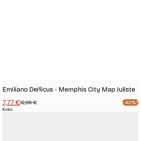
Product
images
Emiliano Deificus - Memphis City Map Juliste
7,77 €
12,95 €
-40%*
Koko