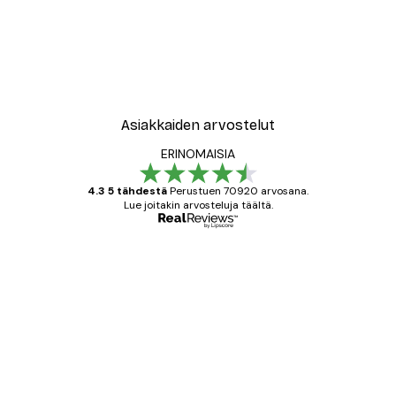
Asiakkaiden arvostelut
ERINOMAISIA
4.3 5 tähdestä
Perustuen 70920 arvosana.
Lue joitakin arvosteluja täältä.
Varmennettu ostaja
asiakkaiden
arvostelut
All good alweys
18 touko
Mika S