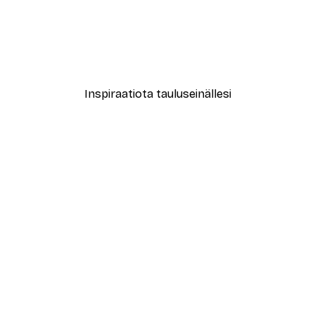
-40%*
New York City Juliste
Alkaen 7,77 €
12,95 €
Inspiraatiota tauluseinällesi