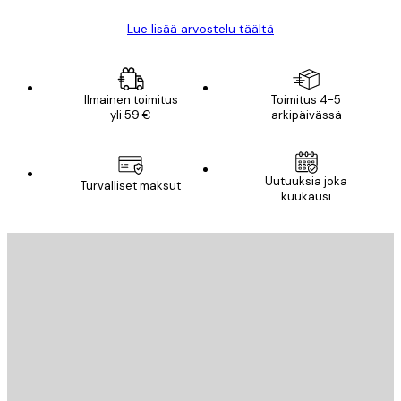
Lue lisää arvostelu täältä
Ilmainen toimitus
Toimitus 4-5
yli 59 €
arkipäivässä
Uutuuksia joka
Turvalliset maksut
kuukausi
Sähköposti
LÄHETÄ