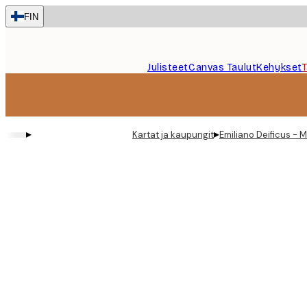
Skip
FIN
to
main
content.
Julisteet
Canvas Taulut
Kehykset
▸
▸
Kartat ja kaupungit
Emiliano Deificus - 