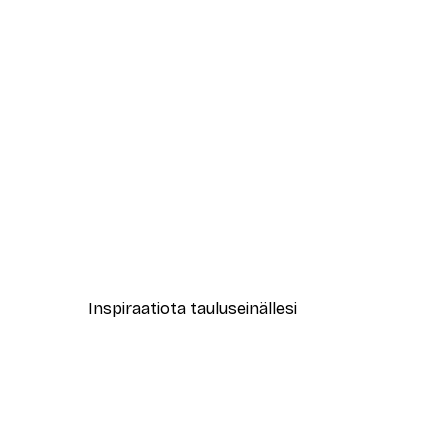
-40%*
New York City Juliste
Alkaen 7,77 €
12,95 €
Inspiraatiota tauluseinällesi