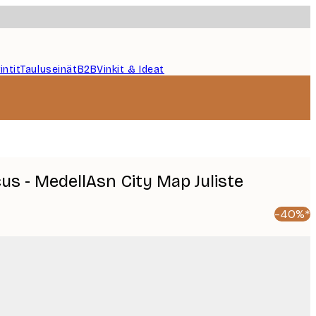
intit
Tauluseinät
B2B
Vinkit & Ideat
cus - MedellAsn City Map Juliste
-40%*