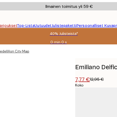
Ilmainen toimitus yli 59 €
Tarjoukset
Top-Lista
Uutuudet
Julistepaketti
Persoonalliset Kuvapr
40% Julisteista*
0 min
0 s
Voimassa
asti:
MedellAsn City Map Juliste
2026-
08-
09
Emiliano Deifi
7,77 €
12,95 €
Koko