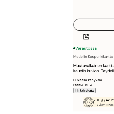
Frame
21x30 cm
options
30x40 cm
40x50 cm
50x70 cm
Varastossa
70x100 cm
Medellín Kaupunkikartta 
100x150 cm
Mustavalkoinen karttaj
kauniin kuvion. Täydell
Ei sisällä kehyksiä.
PS55409-4
Hintahistoria
200 g / m² P
mattaviimeist