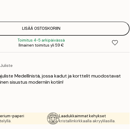
7
1
12
2
16
LISÄÄ OSTOSKORIIN
2
Toimitus 4-5 arkipäivässä
19
Ilmainen toimitus yli 59 €
3
26
4
Juliste
64
uliste Medellínistä, jossa kadut ja korttelit muodostavat
inen sisustus moderniin kotiin!
rerium-paperi
Laadukkaimmat kehykset
elyllä.
kristallinkirkkaalla akryylilasilla.