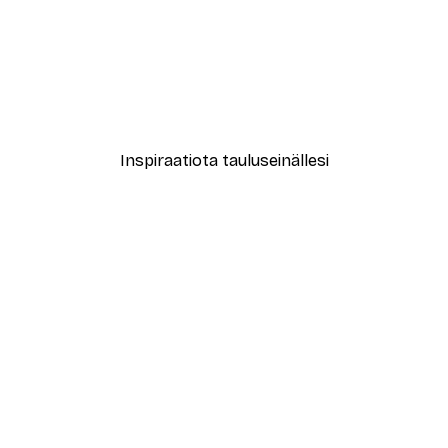
-40%*
vat Kukat Juliste
Abstrakti beige marmori N
Alkaen 12,87 €
21,45 €
Inspiraatiota tauluseinällesi