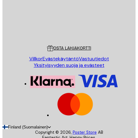
Store
Poster Store
Asiakaspalvelu
OSTA LAHJAKORTTI
Villkor
Evästekäytäntö
Vastuutiedot
Yksityisyyden suoja ja evästeet
Finland (Suomalainen)
Copyright ©
2026
,
Poster Store
AB
Fantastic Art. Happy Prices.