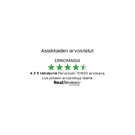
Asiakkaiden arvostelut
ERINOMAISIA
4.3 5 tähdestä
Perustuen 70920 arvosana.
Lue joitakin arvosteluja täältä.
Varmennettu ostaja
asiakkaiden
arvostelut
All good alweys
18 touko