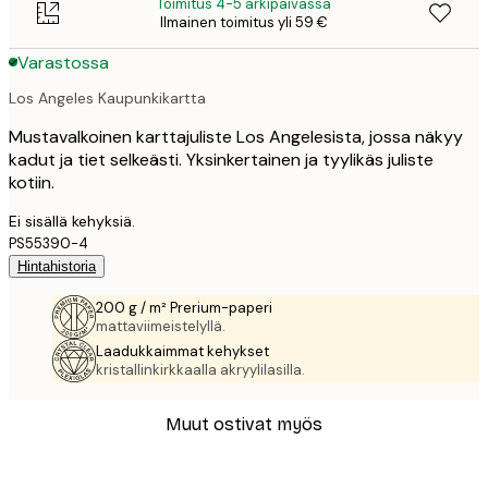
Toimitus 4-5 arkipäivässä
Ilmainen toimitus yli 59 €
Varastossa
Los Angeles Kaupunkikartta
Mustavalkoinen karttajuliste Los Angelesista, jossa näkyy
kadut ja tiet selkeästi. Yksinkertainen ja tyylikäs juliste
kotiin.
Ei sisällä kehyksiä.
PS55390-4
Hintahistoria
200 g / m² Prerium-paperi
mattaviimeistelyllä.
Laadukkaimmat kehykset
kristallinkirkkaalla akryylilasilla.
Muut ostivat myös