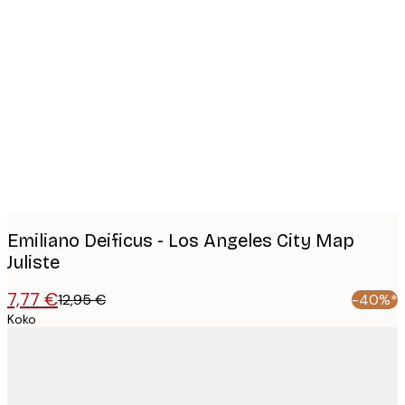
Product
images
Emiliano Deificus - Los Angeles City Map
Juliste
7,77 €
12,95 €
-40%*
Koko