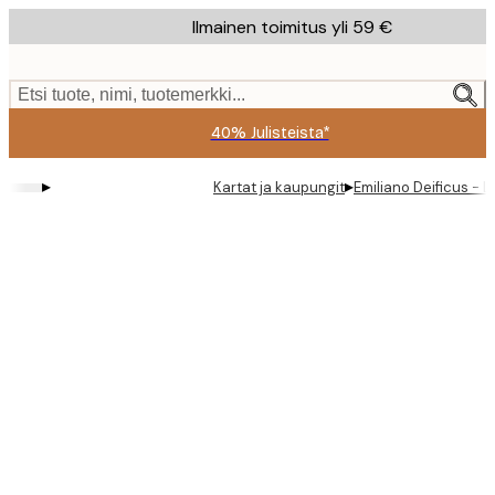
Skip
Ilmainen toimitus yli 59 €
to
main
content.
Etsi tuote, nimi, tuotemerkki...
40% Julisteista*
▸
▸
Kartat ja kaupungit
Emiliano Deificus - 