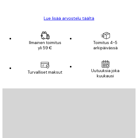
Mika S
Lue lisää arvostelu täältä
Ilmainen toimitus
Toimitus 4-5
yli 59 €
arkipäivässä
Uutuuksia joka
Turvalliset maksut
kuukausi
Sähköposti
LÄHETÄ