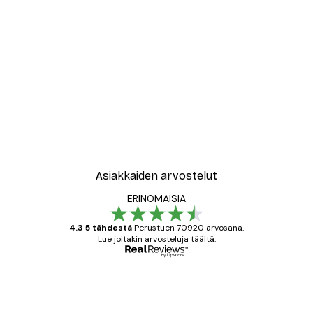
-30%*
New York City Juliste
Alkaen 9,07 €
12,95 €
Asiakkaiden arvostelut
ERINOMAISIA
4.3 5 tähdestä
Perustuen 70920 arvosana.
Lue joitakin arvosteluja täältä.
Varmennettu ostaja
asiakkaiden
arvostelut