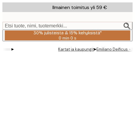
Skip
Ilmainen toimitus yli 59 €
to
main
content.
Etsi tuote, nimi, tuotemerkki...
30% julisteista & 15% kehyksistä*
0 min
0 s
Voimassa
asti:
▸
▸
Kartat ja kaupungit
Emiliano Deificus - 
2026-
08-
06