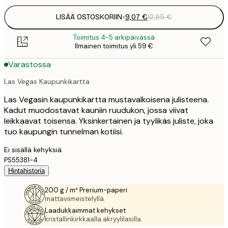
LISÄÄ OSTOSKORIIN
-
9,07 €
12,95 €
Toimitus 4-5 arkipäivässä
Ilmainen toimitus yli 59 €
Varastossa
Las Vegas Kaupunkikartta
Las Vegasin kaupunkikartta mustavalkoisena julisteena.
Kadut muodostavat kauniin ruudukon, jossa viivat
leikkaavat toisensa. Yksinkertainen ja tyylikäs juliste, joka
tuo kaupungin tunnelman kotiisi.
Ei sisällä kehyksiä.
PS55381-4
Hintahistoria
200 g / m² Prerium-paperi
mattaviimeistelyllä.
Laadukkaimmat kehykset
kristallinkirkkaalla akryylilasilla.