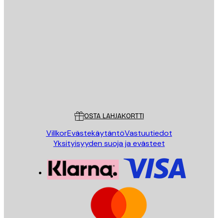
Sähköposti
LÄHETÄ
Store
Poster Store
Asiakaspalvelu
OSTA LAHJAKORTTI
Villkor
Evästekäytäntö
Vastuutiedot
Yksityisyyden suoja ja evästeet