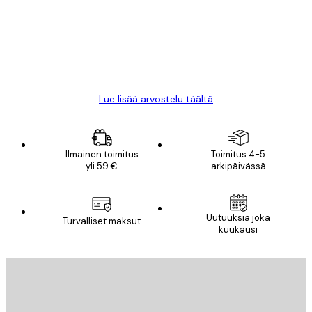
All good alweys
18 touko
Mika S
Lue lisää arvostelu täältä
Ilmainen toimitus
Toimitus 4-5
yli 59 €
arkipäivässä
Uutuuksia joka
Turvalliset maksut
kuukausi