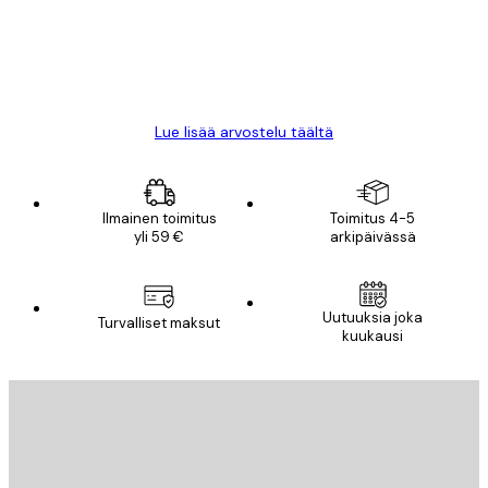
18 touko
Mika S
Lue lisää arvostelu täältä
Ilmainen toimitus
Toimitus 4-5
yli 59 €
arkipäivässä
Uutuuksia joka
Turvalliset maksut
kuukausi