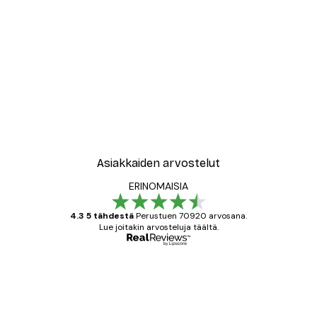
-30%*
New York City Juliste
Alkaen 9,07 €
12,95 €
Asiakkaiden arvostelut
ERINOMAISIA
4.3 5 tähdestä
Perustuen 70920 arvosana.
Lue joitakin arvosteluja täältä.
Varmennettu ostaja
asiakkaiden
arvostelut
All good alweys