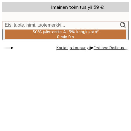
Skip
Ilmainen toimitus yli 59 €
to
main
content.
Etsi tuote, nimi, tuotemerkki...
30% julisteista & 15% kehyksistä*
0 min
0 s
Voimassa
asti:
▸
▸
Kartat ja kaupungit
Emiliano Deificus - 
2026-
08-
06