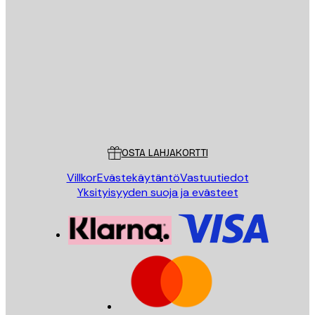
Sähköposti
LÄHETÄ
Store
Poster Store
Asiakaspalvelu
OSTA LAHJAKORTTI
Villkor
Evästekäytäntö
Vastuutiedot
Yksityisyyden suoja ja evästeet