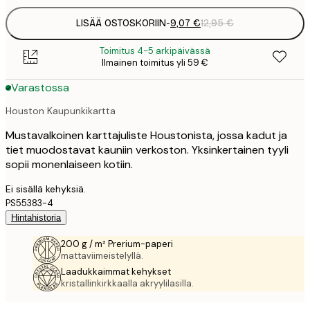
LISÄÄ OSTOSKORIIN
-
9,07 €
12,95 €
Toimitus 4-5 arkipäivässä
Ilmainen toimitus yli 59 €
Varastossa
Houston Kaupunkikartta
Mustavalkoinen karttajuliste Houstonista, jossa kadut ja
tiet muodostavat kauniin verkoston. Yksinkertainen tyyli
sopii monenlaiseen kotiin.
Ei sisällä kehyksiä.
PS55383-4
Hintahistoria
200 g / m² Prerium-paperi
mattaviimeistelyllä.
Laadukkaimmat kehykset
kristallinkirkkaalla akryylilasilla.