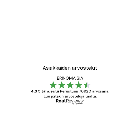
Asiakkaiden arvostelut
ERINOMAISIA
4.3 5 tähdestä
Perustuen 70920 arvosana.
Lue joitakin arvosteluja täältä.
Varmennettu ostaja
asiakkaiden
arvostelut
All good alweys