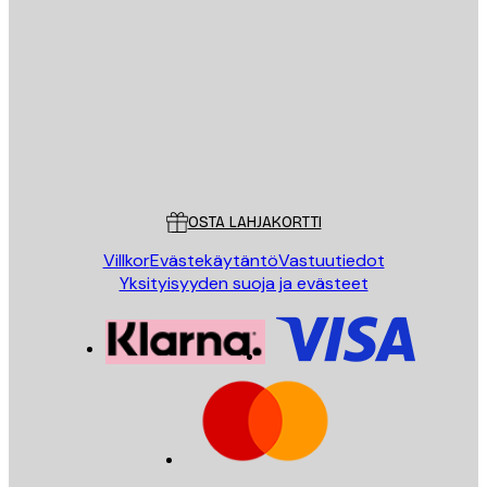
Sähköposti
LÄHETÄ
Store
Poster Store
Asiakaspalvelu
OSTA LAHJAKORTTI
Villkor
Evästekäytäntö
Vastuutiedot
Yksityisyyden suoja ja evästeet