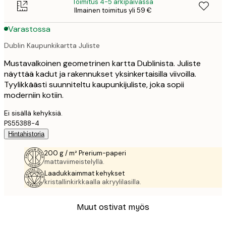
Toimitus 4-5 arkipäivässä
Ilmainen toimitus yli 59 €
Varastossa
Dublin Kaupunkikartta Juliste
Mustavalkoinen geometrinen kartta Dublinista. Juliste
näyttää kadut ja rakennukset yksinkertaisilla viivoilla.
Tyylikkäästi suunniteltu kaupunkijuliste, joka sopii
moderniin kotiin.
Ei sisällä kehyksiä.
PS55388-4
Hintahistoria
200 g / m² Prerium-paperi
mattaviimeistelyllä.
Laadukkaimmat kehykset
kristallinkirkkaalla akryylilasilla.
Muut ostivat myös