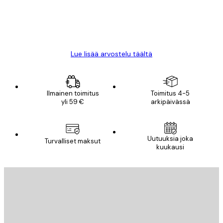
18 touko
Mika S
Lue lisää arvostelu täältä
Ilmainen toimitus
Toimitus 4-5
yli 59 €
arkipäivässä
Uutuuksia joka
Turvalliset maksut
kuukausi