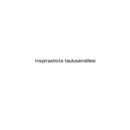
-40%*
le No2 Juliste
Muotikatu Juliste
Alkaen 7,77 €
12,95 €
Inspiraatiota tauluseinällesi