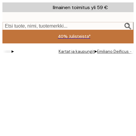
Skip
Ilmainen toimitus yli 59 €
to
main
content.
Etsi tuote, nimi, tuotemerkki...
40% Julisteista*
▸
▸
Kartat ja kaupungit
Emiliano Deificus - 