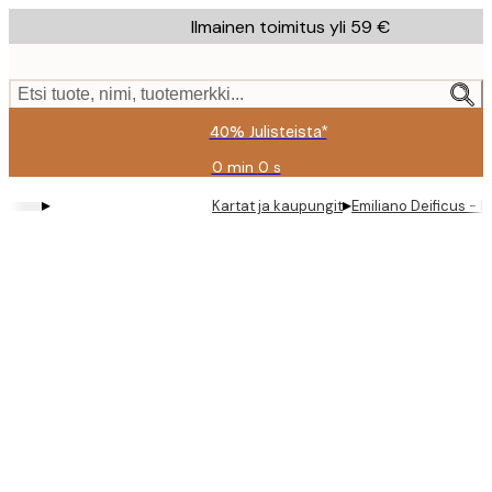
Skip
Ilmainen toimitus yli 59 €
to
main
content.
Etsi tuote, nimi, tuotemerkki...
40% Julisteista*
0 min
0 s
Voimassa
asti:
▸
▸
Kartat ja kaupungit
Emiliano Deificus - B
2026-
08-
09