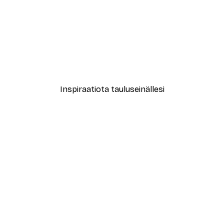
-40%*
New York City Juliste
Alkaen 7,77 €
12,95 €
Inspiraatiota tauluseinällesi