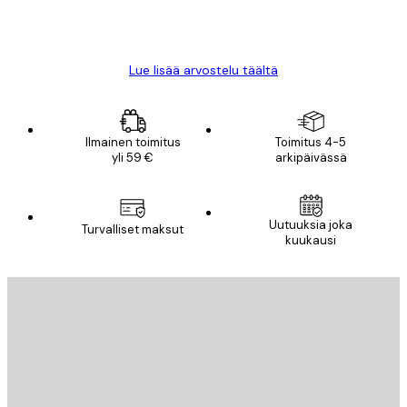
18 touko
Mika S
Lue lisää arvostelu täältä
Ilmainen toimitus
Toimitus 4-5
yli 59 €
arkipäivässä
Uutuuksia joka
Turvalliset maksut
kuukausi
Sähköposti