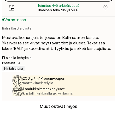
Toimitus 4-5 arkipäivässä
Ilmainen toimitus yli 59 €
Varastossa
Balin Karttajuliste
Mustavalkoinen juliste, jossa on Balin saaren kartta.
Yksinkertaiset viivat näyttävät tiet ja alueet. Tekstissä
lukee "BALI" ja koordinaatit. Tyylikäs ja selkeä karttajuliste.
Ei sisällä kehyksiä.
PS55359-4
Hintahistoria
200 g / m² Prerium-paperi
mattaviimeistelyllä.
Laadukkaimmat kehykset
kristallinkirkkaalla akryylilasilla.
Muut ostivat myös