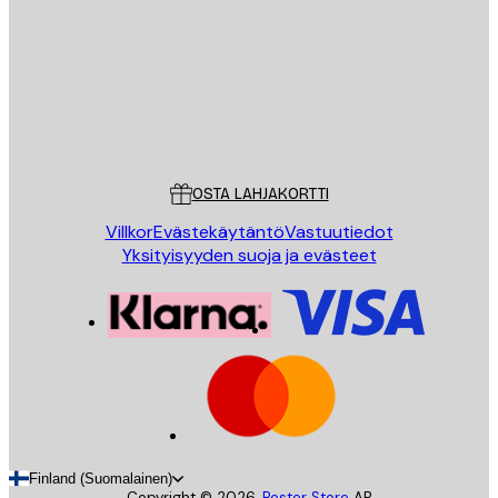
LÄHETÄ
Store
Poster Store
Asiakaspalvelu
OSTA LAHJAKORTTI
Villkor
Evästekäytäntö
Vastuutiedot
Yksityisyyden suoja ja evästeet
Finland (Suomalainen)
Copyright ©
2026
,
Poster Store
AB