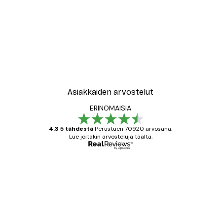
Asiakkaiden arvostelut
ERINOMAISIA
4.3 5 tähdestä
Perustuen 70920 arvosana.
Lue joitakin arvosteluja täältä.
Varmennettu ostaja
asiakkaiden
arvostelut
All good alweys