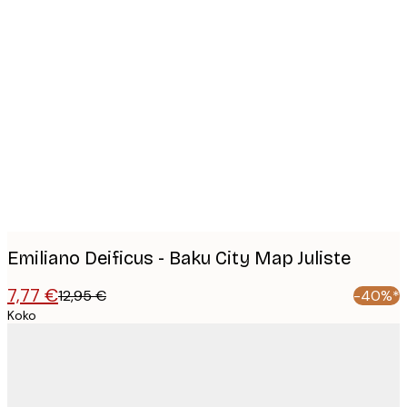
Product
images
Emiliano Deificus - Baku City Map Juliste
7,77 €
12,95 €
-40%*
Koko