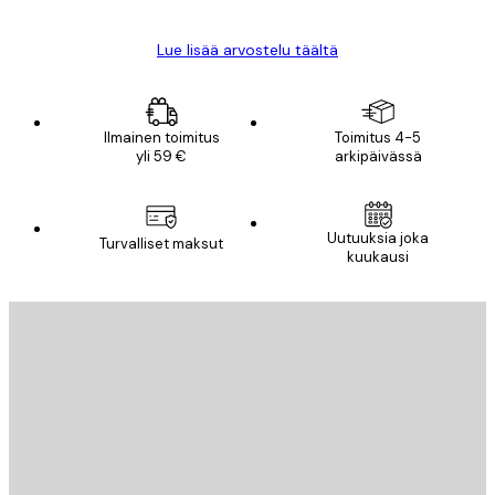
Lue lisää arvostelu täältä
Ilmainen toimitus
Toimitus 4-5
yli 59 €
arkipäivässä
Uutuuksia joka
Turvalliset maksut
kuukausi
Sähköposti
LÄHETÄ