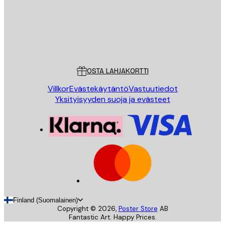
Store
Poster Store
Asiakaspalvelu
OSTA LAHJAKORTTI
Villkor
Evästekäytäntö
Vastuutiedot
Yksityisyyden suoja ja evästeet
Finland (Suomalainen)
Copyright ©
2026
,
Poster Store
AB
Fantastic Art. Happy Prices.