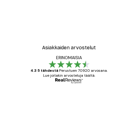
-40%*
New York City Juliste
Alkaen 7,77 €
12,95 €
Asiakkaiden arvostelut
ERINOMAISIA
4.3 5 tähdestä
Perustuen 70920 arvosana.
Lue joitakin arvosteluja täältä.
Varmennettu ostaja
asiakkaiden
arvostelut
All good alweys
18 touko
Mika S