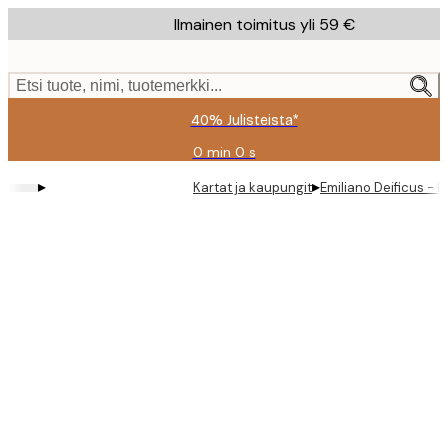
Skip
Ilmainen toimitus yli 59 €
to
main
content.
Etsi tuote, nimi, tuotemerkki...
40% Julisteista*
0 min
0 s
Voimassa
asti:
▸
▸
Kartat ja kaupungit
Emiliano Deificus - 
2026-
08-
09