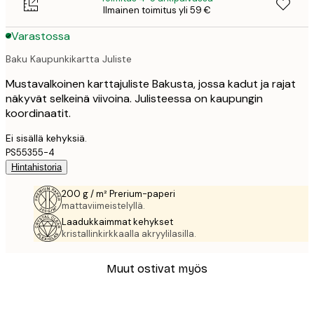
Ilmainen toimitus yli 59 €
Varastossa
Baku Kaupunkikartta Juliste
Mustavalkoinen karttajuliste Bakusta, jossa kadut ja rajat
näkyvät selkeinä viivoina. Julisteessa on kaupungin
koordinaatit.
Ei sisällä kehyksiä.
PS55355-4
Hintahistoria
200 g / m² Prerium-paperi
mattaviimeistelyllä.
Laadukkaimmat kehykset
kristallinkirkkaalla akryylilasilla.
Muut ostivat myös