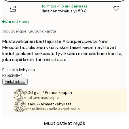
Toimitus 4-5 arkipäivässä
Ilmainen toimitus yli 59 €
Varastossa
Albuquerque Kaupunkikartta
Mustavalkoinen karttajuliste Albuquerquesta, New
Mexicosta. Julisteen yksityiskohtaiset viivat näyttävät
kadut ja alueet selkeästi. Tyylikkään minimalistinen kartta,
joka sopii kotiin tai toimistoon.
Ei sisällä kehyksiä.
PS55368-4
Hintahistoria
200 g / m² Prerium-paperi
mattaviimeistelyllä.
Laadukkaimmat kehykset
kristallinkirkkaalla akryylilasilla.
Muut ostivat myös