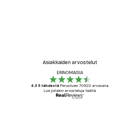
-40%*
New York City Juliste
Alkaen 7,77 €
12,95 €
Asiakkaiden arvostelut
ERINOMAISIA
4.3 5 tähdestä
Perustuen 70920 arvosana.
Lue joitakin arvosteluja täältä.
Varmennettu ostaja
asiakkaiden
arvostelut
All good alweys