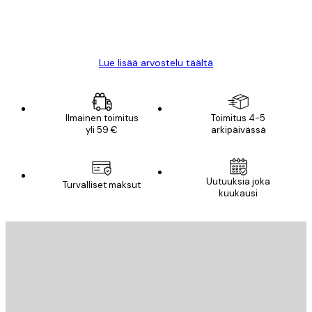
18 touko
Mika S
Lue lisää arvostelu täältä
Ilmainen toimitus
Toimitus 4-5
yli 59 €
arkipäivässä
Uutuuksia joka
Turvalliset maksut
kuukausi
Sähköposti