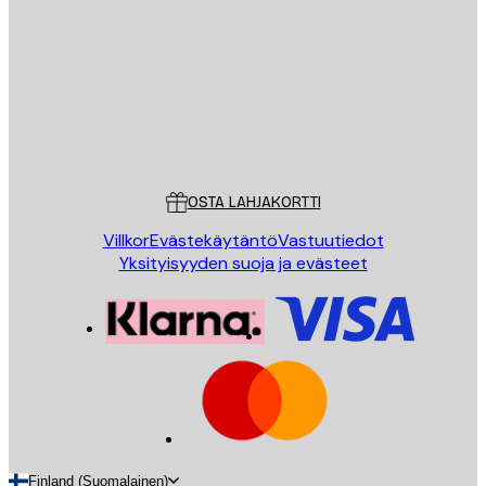
LÄHETÄ
Store
Poster Store
Asiakaspalvelu
OSTA LAHJAKORTTI
Villkor
Evästekäytäntö
Vastuutiedot
Yksityisyyden suoja ja evästeet
Finland (Suomalainen)