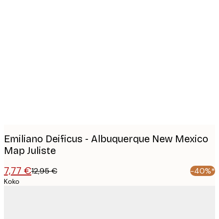
Product
images
Emiliano Deificus - Albuquerque New Mexico
Map Juliste
7,77 €
12,95 €
-40%*
Koko