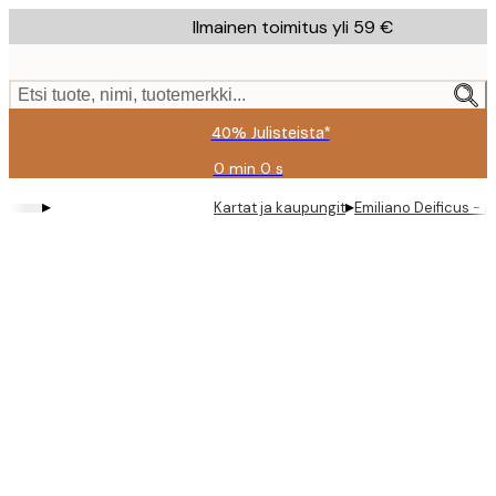
Skip
Ilmainen toimitus yli 59 €
to
main
content.
Etsi tuote, nimi, tuotemerkki...
40% Julisteista*
0 min
0 s
Voimassa
asti:
▸
▸
Kartat ja kaupungit
Emiliano Deificus -
2026-
08-
09