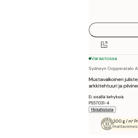
Frame
21x30 cm
options
30x40 cm
40x50 cm
50x70 cm
Varastossa
70x100 cm
Sydneyn Oopperatalo Ar
100x150 cm
Mustavalkoinen juliste
arkkitehtuuri ja pilvi
Ei sisällä kehyksiä.
PS57031-4
Hintahistoria
200 g / m² P
mattaviimeist