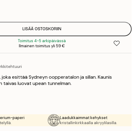
7
1
12
2
16
LISÄÄ OSTOSKORIIN
2
Toimitus 4-5 arkipäivässä
19
Ilmainen toimitus yli 59 €
3
26
4
kkitehtuuri
64
, joka esittää Sydneyn oopperatalon ja sillan. Kaunis
nen taivas luovat upean tunnelman.
rerium-paperi
Laadukkaimmat kehykset
elyllä.
kristallinkirkkaalla akryylilasilla.