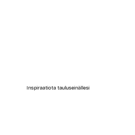
-40%*
New York City Juliste
Alkaen 7,77 €
12,95 €
Inspiraatiota tauluseinällesi