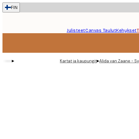
Skip
FIN
to
main
content.
Julisteet
Canvas Taulut
Kehykset
▸
▸
Kartat ja kaupungit
Alida van Zaane - Sy