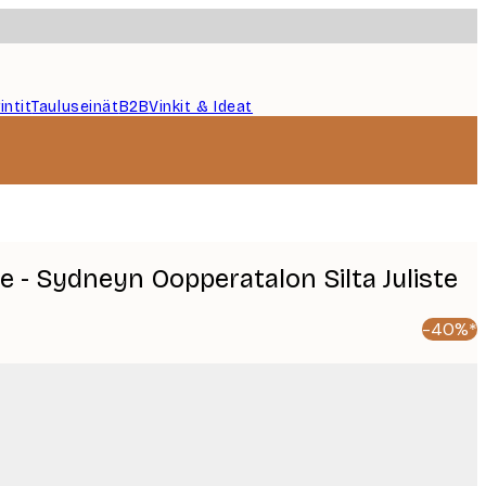
intit
Tauluseinät
B2B
Vinkit & Ideat
e - Sydneyn Oopperatalon Silta Juliste
-40%*