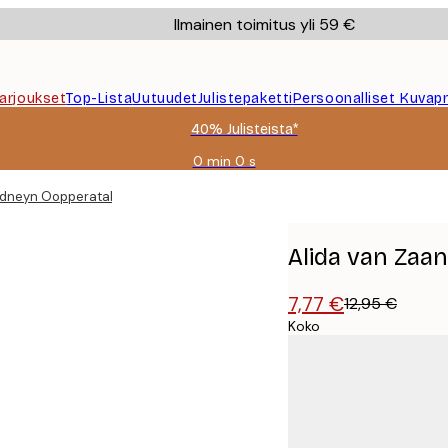
Ilmainen toimitus yli 59 €
Tarjoukset
Top-Lista
Uutuudet
Julistepaketti
Persoonalliset Kuvapr
40% Julisteista*
0 min
0 s
Voimassa
asti:
dneyn Oopperatalon Silta Juliste
2026-
08-
09
Alida van Zaan
7,77 €
12,95 €
Koko