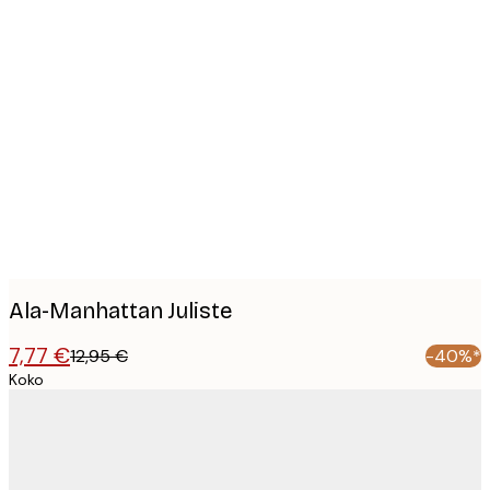
Product
images
Ala-Manhattan Juliste
7,77 €
12,95 €
-40%*
Koko