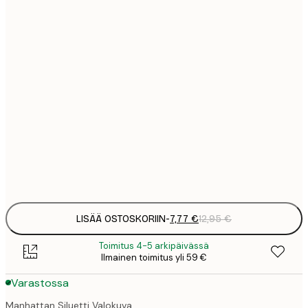
7
21x30 cm
1
12
30x40 cm
2
21
50x70 cm
3
29
70x100 cm
4
Frame
options
LISÄÄ OSTOSKORIIN
-
7,77 €
12,95 €
Toimitus 4-5 arkipäivässä
Ilmainen toimitus yli 59 €
Varastossa
Manhattan Siluetti Valokuva