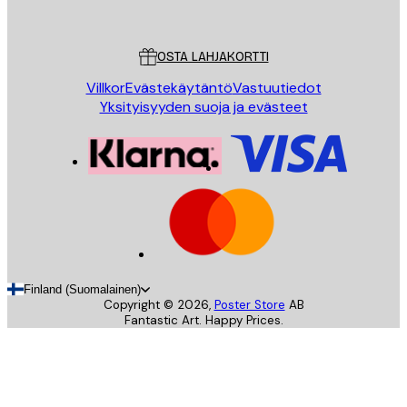
Poster Store
Asiakaspalvelu
OSTA LAHJAKORTTI
Villkor
Evästekäytäntö
Vastuutiedot
Yksityisyyden suoja ja evästeet
Finland (Suomalainen)
Copyright ©
2026
,
Poster Store
AB
Fantastic Art. Happy Prices.