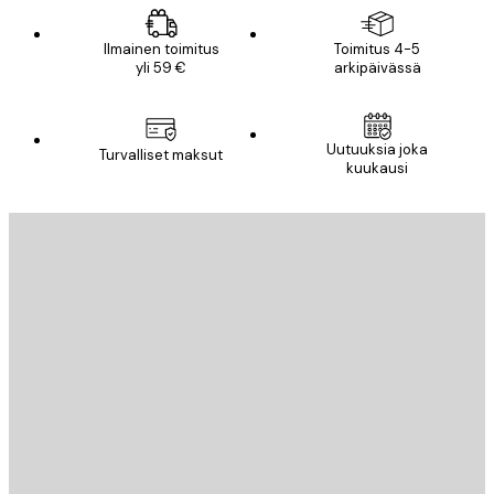
Ilmainen toimitus
Toimitus 4-5
yli 59 €
arkipäivässä
Uutuuksia joka
Turvalliset maksut
kuukausi
Sähköposti
LÄHETÄ
Store