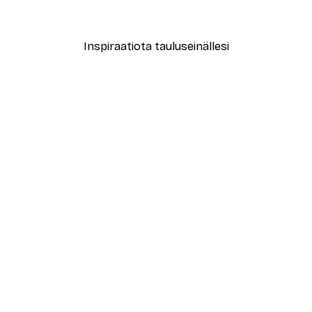
Alkaen 7,77 €
12,95 €
Inspiraatiota tauluseinällesi