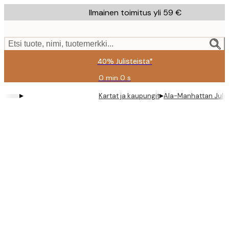
Skip
Ilmainen toimitus yli 59 €
to
main
content.
Etsi tuote, nimi, tuotemerkki...
40% Julisteista*
0 min
0 s
Voimassa
asti:
▸
▸
Kartat ja kaupungit
Ala-Manhattan Julis
2026-
08-
09