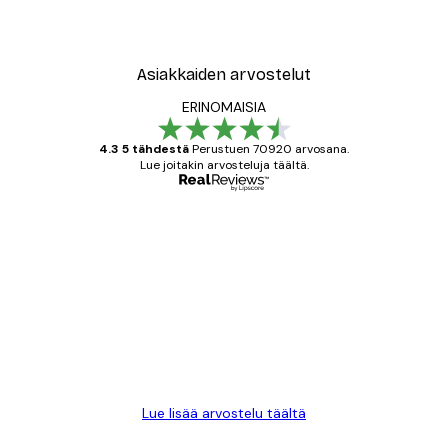
Asiakkaiden arvostelut
ERINOMAISIA
4.3 5 tähdestä
Perustuen 70920 arvosana.
Lue joitakin arvosteluja täältä.
Varmennettu ostaja
asiakkaiden
arvostelut
All good alweys
18 touko
Mika S
Lue lisää arvostelu täältä