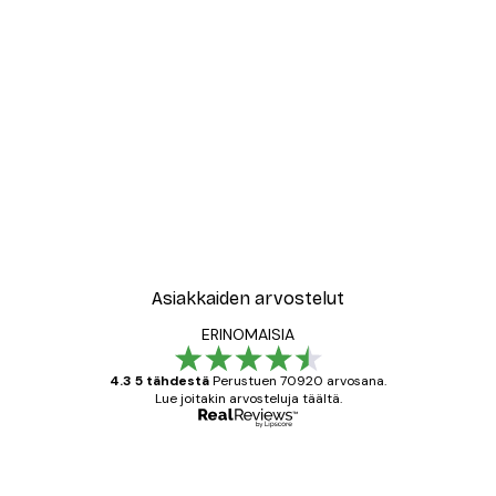
-30%*
New York City Juliste
Alkaen 9,07 €
12,95 €
Asiakkaiden arvostelut
ERINOMAISIA
4.3 5 tähdestä
Perustuen 70920 arvosana.
Lue joitakin arvosteluja täältä.
Varmennettu ostaja
asiakkaiden