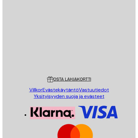
Sähköposti
LÄHETÄ
Store
Poster Store
Asiakaspalvelu
OSTA LAHJAKORTTI
Villkor
Evästekäytäntö
Vastuutiedot
Yksityisyyden suoja ja evästeet