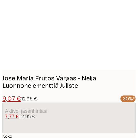
Product
images
Jose María Frutos Vargas - Neljä
Luonnonelementtiä Juliste
9,07 €
12,95 €
-30%*
Aktivoi jäsenhintasi
7,77 €
12,95 €
Koko