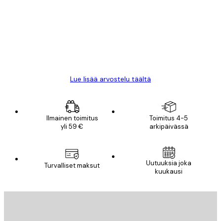
arvostelut
All good alweys
18 touko
Mika S
Lue lisää arvostelu täältä
Ilmainen toimitus
Toimitus 4-5
yli 59 €
arkipäivässä
Uutuuksia joka
Turvalliset maksut
kuukausi