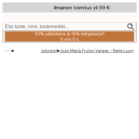
Skip
Ilmainen toimitus yli 59 €
to
main
content.
Etsi tuote, nimi, tuotemerkki...
30% julisteista & 15% kehyksistä*
0 min
0 s
Voimassa
asti:
▸
▸
Julisteet
Jose María Frutos Vargas - Neljä Luonno
2026-
08-
06