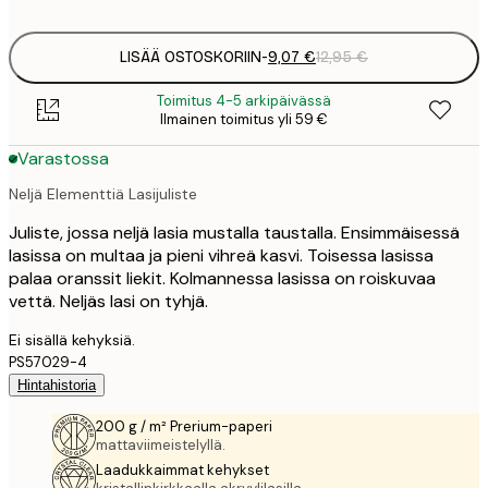
options
LISÄÄ OSTOSKORIIN
-
9,07 €
12,95 €
Toimitus 4-5 arkipäivässä
Ilmainen toimitus yli 59 €
Varastossa
Neljä Elementtiä Lasijuliste
Juliste, jossa neljä lasia mustalla taustalla. Ensimmäisessä
lasissa on multaa ja pieni vihreä kasvi. Toisessa lasissa
palaa oranssit liekit. Kolmannessa lasissa on roiskuvaa
vettä. Neljäs lasi on tyhjä.
Ei sisällä kehyksiä.
PS57029-4
Hintahistoria
200 g / m² Prerium-paperi
mattaviimeistelyllä.
Laadukkaimmat kehykset