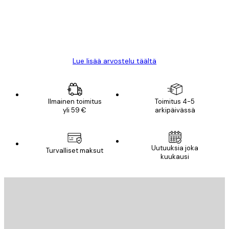
18 touko
Mika S
Lue lisää arvostelu täältä
Ilmainen toimitus
Toimitus 4-5
yli 59 €
arkipäivässä
Uutuuksia joka
Turvalliset maksut
kuukausi