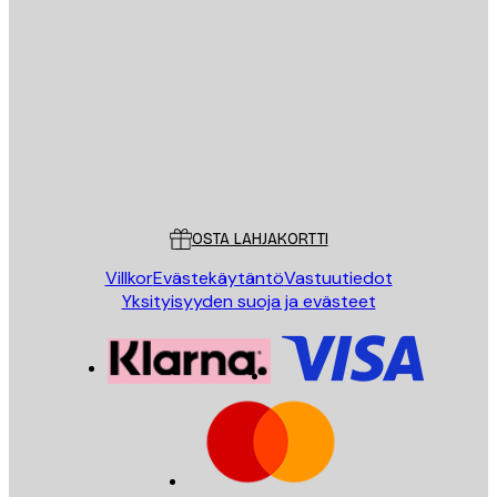
Sähköposti
LÄHETÄ
Store
Poster Store
Asiakaspalvelu
OSTA LAHJAKORTTI
Villkor
Evästekäytäntö
Vastuutiedot
Yksityisyyden suoja ja evästeet