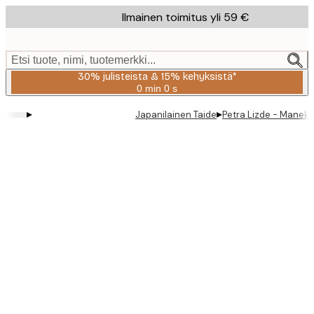
Skip
Ilmainen toimitus yli 59 €
to
main
content.
Etsi tuote, nimi, tuotemerkki...
30% julisteista & 15% kehyksistä*
0 min
0 s
Voimassa
asti:
▸
▸
Japanilainen Taide
Petra Lizde - Maneki
2026-
08-
06