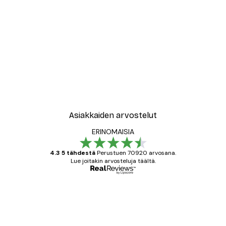
-30%*
Treechild - Sateenkaaren 
Alkaen 9,07 €
12,95 €
Asiakkaiden arvostelut
ERINOMAISIA
4.3 5 tähdestä
Perustuen 70920 arvosana.
Lue joitakin arvosteluja täältä.
Varmennettu ostaja
asiakkaiden
arvostelut
All good alweys