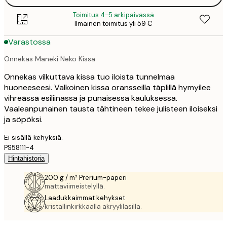
Toimitus 4-5 arkipäivässä
Ilmainen toimitus yli 59 €
Varastossa
Onnekas Maneki Neko Kissa
Onnekas vilkuttava kissa tuo iloista tunnelmaa
huoneeseesi. Valkoinen kissa oransseilla täplillä hymyilee
vihreässä esiliinassa ja punaisessa kauluksessa.
Vaaleanpunainen tausta tähtineen tekee julisteen iloiseksi
ja söpöksi.
Ei sisällä kehyksiä.
PS58111-4
Hintahistoria
200 g / m² Prerium-paperi
mattaviimeistelyllä.
Laadukkaimmat kehykset
kristallinkirkkaalla akryylilasilla.