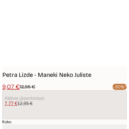
Product
images
Petra Lizde - Maneki Neko Juliste
9,07 €
12,95 €
-30%*
Aktivoi jäsenhintasi
7,77 €
12,95 €
Koko