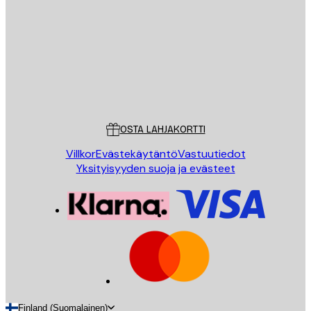
LÄHETÄ
Store
Poster Store
Asiakaspalvelu
OSTA LAHJAKORTTI
Villkor
Evästekäytäntö
Vastuutiedot
Yksityisyyden suoja ja evästeet
Finland (Suomalainen)