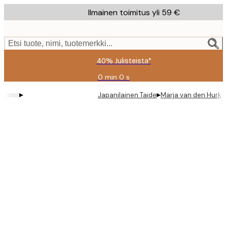
Skip
Ilmainen toimitus yli 59 €
to
main
content.
Etsi tuote, nimi, tuotemerkki...
40% Julisteista*
0 min
0 s
Voimassa
asti:
▸
▸
Japanilainen Taide
Marja van den Hurk - 
2026-
08-
09