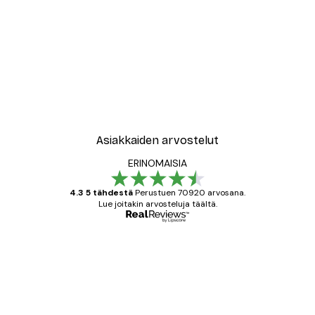
-40%*
ori No2-juliste
Abstrakti beige marmori N
Alkaen 12,87 €
21,45 €
Asiakkaiden arvostelut
ERINOMAISIA
4.3 5 tähdestä
Perustuen 70920 arvosana.
Lue joitakin arvosteluja täältä.
Varmennettu ostaja
asiakkaiden
arvostelut
All good alweys