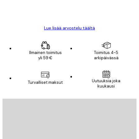
18 touko
Mika S
Lue lisää arvostelu täältä
Ilmainen toimitus
Toimitus 4-5
yli 59 €
arkipäivässä
Uutuuksia joka
Turvalliset maksut
kuukausi
Sähköposti