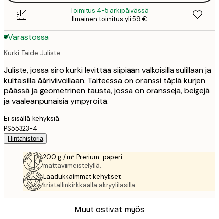
Toimitus 4-5 arkipäivässä
Ilmainen toimitus yli 59 €
Varastossa
Kurki Taide Juliste
Juliste, jossa siro kurki levittää siipiään valkoisilla sulillaan ja
kultaisilla ääriviivoillaan. Taiteessa on oranssi täplä kurjen
päässä ja geometrinen tausta, jossa on oransseja, beigejä
ja vaaleanpunaisia ympyröitä.
Ei sisällä kehyksiä.
PS55323-4
Hintahistoria
200 g / m² Prerium-paperi
mattaviimeistelyllä.
Laadukkaimmat kehykset
kristallinkirkkaalla akryylilasilla.
Muut ostivat myös