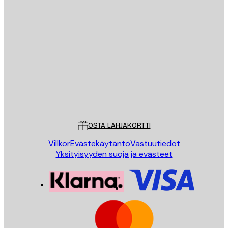
Sähköposti
LÄHETÄ
Store
Poster Store
Asiakaspalvelu
OSTA LAHJAKORTTI
Villkor
Evästekäytäntö
Vastuutiedot
Yksityisyyden suoja ja evästeet