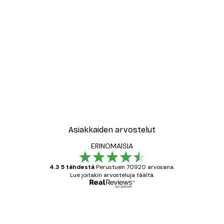
Asiakkaiden arvostelut
ERINOMAISIA
4.3 5 tähdestä
Perustuen 70920 arvosana.
Lue joitakin arvosteluja täältä.
Varmennettu ostaja
asiakkaiden