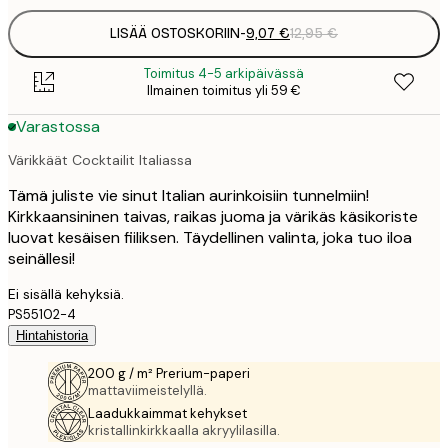
LISÄÄ OSTOSKORIIN
-
9,07 €
12,95 €
Toimitus 4-5 arkipäivässä
Ilmainen toimitus yli 59 €
Varastossa
Värikkäät Cocktailit Italiassa
Tämä juliste vie sinut Italian aurinkoisiin tunnelmiin!
Kirkkaansininen taivas, raikas juoma ja värikäs käsikoriste
luovat kesäisen fiiliksen. Täydellinen valinta, joka tuo iloa
seinällesi!
Ei sisällä kehyksiä.
PS55102-4
Hintahistoria
200 g / m² Prerium-paperi
mattaviimeistelyllä.
Laadukkaimmat kehykset
kristallinkirkkaalla akryylilasilla.