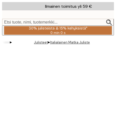
Skip
Ilmainen toimitus yli 59 €
to
main
content.
Etsi tuote, nimi, tuotemerkki...
30% julisteista & 15% kehyksistä*
0 min
0 s
Voimassa
asti:
▸
▸
Julisteet
Italialainen Matka Juliste
2026-
08-
06