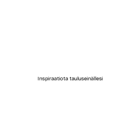
-30%*
New York City Juliste
Alkaen 9,07 €
12,95 €
Inspiraatiota tauluseinällesi