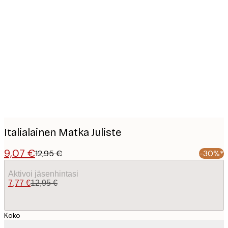
Product
images
Italialainen Matka Juliste
9,07 €
12,95 €
-30%*
Aktivoi jäsenhintasi
7,77 €
12,95 €
Koko