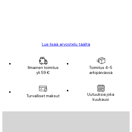
arvostelut
All good alweys
18 touko
Mika S
Lue lisää arvostelu täältä
Ilmainen toimitus
Toimitus 4-5
yli 59 €
arkipäivässä
Uutuuksia joka
Turvalliset maksut
kuukausi