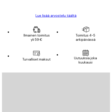
Mika S
Lue lisää arvostelu täältä
Ilmainen toimitus
Toimitus 4-5
yli 59 €
arkipäivässä
Uutuuksia joka
Turvalliset maksut
kuukausi
Sähköposti
LÄHETÄ