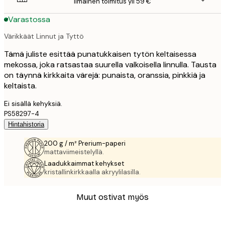
Ilmainen toimitus yli 59 €
Varastossa
Värikkäät Linnut ja Tyttö
Tämä juliste esittää punatukkaisen tytön keltaisessa
mekossa, joka ratsastaa suurella valkoisella linnulla. Tausta
on täynnä kirkkaita värejä: punaista, oranssia, pinkkiä ja
keltaista.
Ei sisällä kehyksiä.
PS58297-4
Hintahistoria
200 g / m² Prerium-paperi
mattaviimeistelyllä.
Laadukkaimmat kehykset
kristallinkirkkaalla akryylilasilla.
Muut ostivat myös