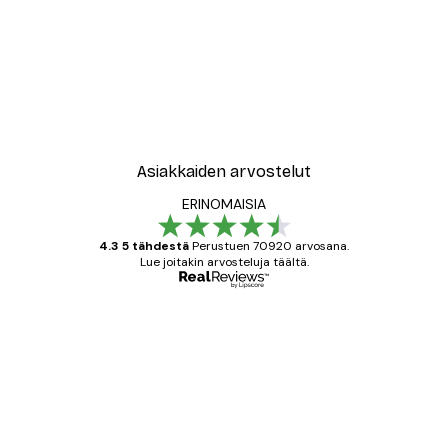
Asiakkaiden arvostelut
ERINOMAISIA
4.3 5 tähdestä
Perustuen 70920 arvosana.
Lue joitakin arvosteluja täältä.
Varmennettu ostaja
asiakkaiden
arvostelut
All good alweys
18 touko