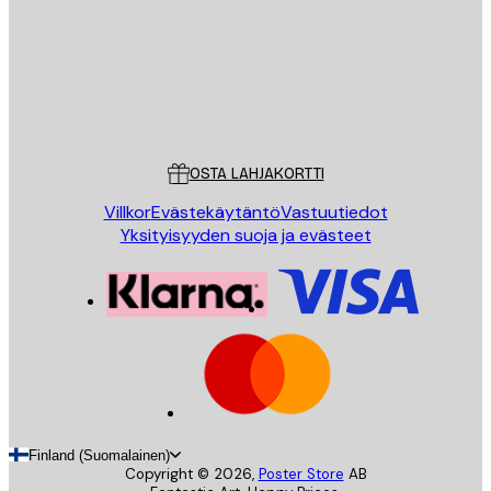
Store
Poster Store
Asiakaspalvelu
OSTA LAHJAKORTTI
Villkor
Evästekäytäntö
Vastuutiedot
Yksityisyyden suoja ja evästeet
Finland (Suomalainen)
Copyright ©
2026
,
Poster Store
AB