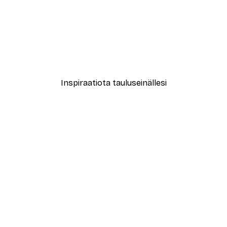
-30%*
le No2 Juliste
New York City Juliste
Alkaen 9,07 €
12,95 €
Inspiraatiota tauluseinällesi