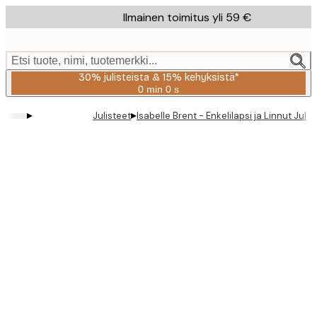
Skip
Ilmainen toimitus yli 59 €
to
main
content.
Etsi tuote, nimi, tuotemerkki...
30% julisteista & 15% kehyksistä*
0 min
0 s
Voimassa
asti:
▸
▸
Julisteet
Isabelle Brent - Enkelilapsi ja Linnut Julis
2026-
08-
06