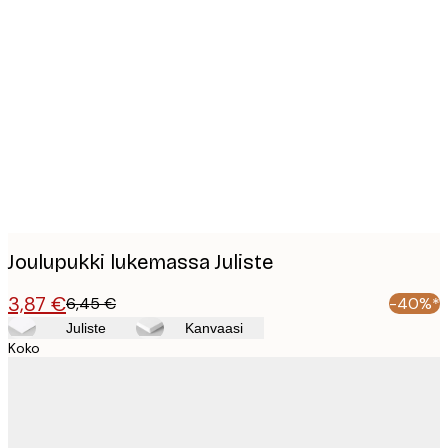
Product
images
Joulupukki lukemassa Juliste
3,87 €
6,45 €
-40%*
Juliste
Kanvaasi
Koko