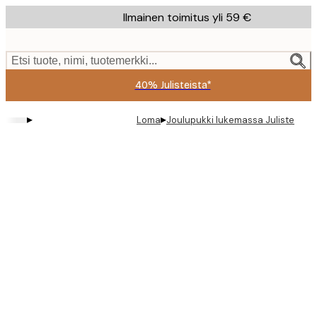
Skip
Ilmainen toimitus yli 59 €
to
main
content.
Etsi tuote, nimi, tuotemerkki...
40% Julisteista*
▸
▸
Loma
Joulupukki lukemassa Juliste