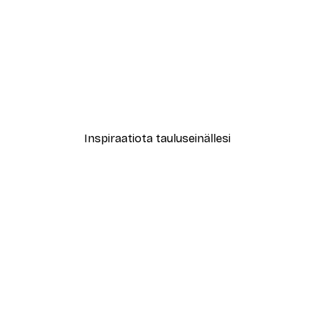
-40%*
le No2 Juliste
Muotikatu Juliste
Alkaen 7,77 €
12,95 €
Inspiraatiota tauluseinällesi