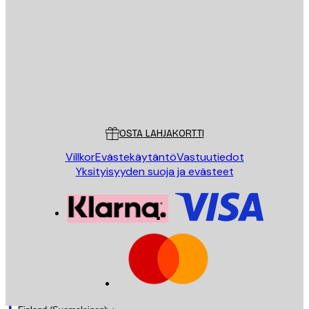
LÄHETÄ
Store
Poster Store
Asiakaspalvelu
OSTA LAHJAKORTTI
Villkor
Evästekäytäntö
Vastuutiedot
Yksityisyyden suoja ja evästeet