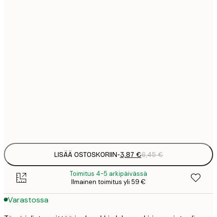
3
13x18 cm
12
30x40 cm
2
16
40x50 cm
2
19
50x70 cm
3
Frame
options
LISÄÄ OSTOSKORIIN
-
3,87 €
6,45 €
Toimitus 4-5 arkipäivässä
Ilmainen toimitus yli 59 €
Varastossa