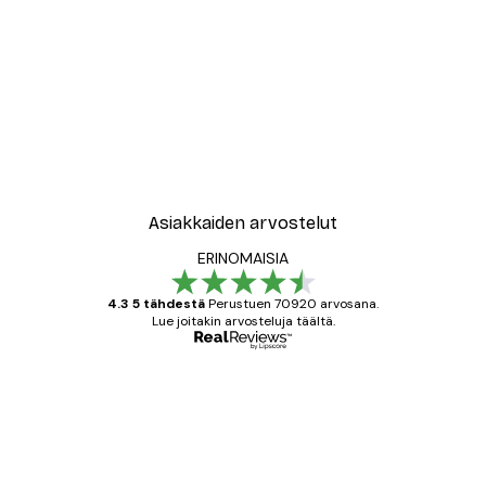
Asiakkaiden arvostelut
ERINOMAISIA
4.3 5 tähdestä
Perustuen 70920 arvosana.
Lue joitakin arvosteluja täältä.
Varmennettu ostaja
asiakkaiden
arvostelut
All good alweys