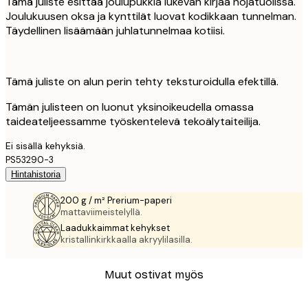
Tämä juliste esittää joulupukkia lukevan kirjaa nojatuolissa.
Joulukuusen oksa ja kynttilät luovat kodikkaan tunnelman.
Täydellinen lisäämään juhlatunnelmaa kotiisi.
Tämä juliste on alun perin tehty teksturoidulla efektillä.
Tämän julisteen on luonut yksinoikeudella omassa
taideateljeessamme työskentelevä tekoälytaiteilija.
Ei sisällä kehyksiä.
PS53290-3
Hintahistoria
200 g / m² Prerium-paperi
mattaviimeistelyllä.
Laadukkaimmat kehykset
kristallinkirkkaalla akryylilasilla.
Muut ostivat myös