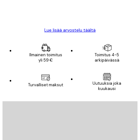
18 touko
Mika S
Lue lisää arvostelu täältä
Ilmainen toimitus
Toimitus 4-5
yli 59 €
arkipäivässä
Uutuuksia joka
Turvalliset maksut
kuukausi
Sähköposti