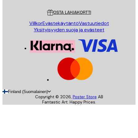
Asiakaspalvelu
OSTA LAHJAKORTTI
Villkor
Evästekäytäntö
Vastuutiedot
Yksityisyyden suoja ja evästeet
Finland (Suomalainen)
Copyright ©
2026
,
Poster Store
AB
Fantastic Art. Happy Prices.