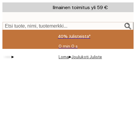
Skip
Ilmainen toimitus yli 59 €
to
main
content.
Etsi tuote, nimi, tuotemerkki...
40% Julisteista*
0 min
0 s
Voimassa
asti:
▸
▸
Loma
Joulukoti Juliste
2026-
08-
09