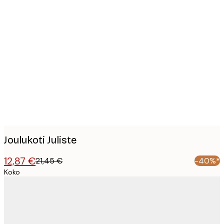
Product
images
Joulukoti Juliste
12,87 €
21,45 €
-40%*
Koko