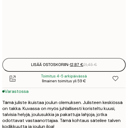
12
30x40 cm
2
19
50x70 cm
3
Frame
options
LISÄÄ OSTOSKORIIN
-
12,87 €
21,45 €
Toimitus 4-5 arkipäivässä
Ilmainen toimitus yli 59 €
Varastossa
Tämä juliste ikuistaa joulun olemuksen. Julisteen keskiössä
on takka. Kuvassa on myös juhlallisesti koristeltu kuusi,
talvisia helyjä, joulusukkia ja pakattuja lahjoja, jotka
odottavat vastaanottajaa. Tämä kohtaus säteilee talven
kodikkuutta ja joulun iloa!