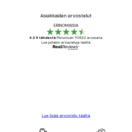
Asiakkaiden arvostelut
ERINOMAISIA
4.3 5 tähdestä
Perustuen 70920 arvosana.
Lue joitakin arvosteluja täältä.
Varmennettu ostaja
asiakkaiden
arvostelut
All good alweys
18 touko
Mika S
Lue lisää arvostelu täältä