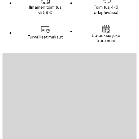
Ilmainen toimitus
Toimitus 4-5
yli 59 €
arkipäivässä
Uutuuksia joka
Turvalliset maksut
kuukausi
Sähköposti
LÄHETÄ
Store
Poster Store