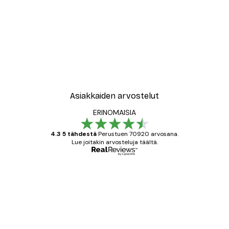
Asiakkaiden arvostelut
ERINOMAISIA
4.3 5 tähdestä
Perustuen 70920 arvosana.
Lue joitakin arvosteluja täältä.
Varmennettu ostaja
asiakkaiden
arvostelut
All good alweys