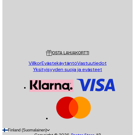
LÄHETÄ
Store
Poster Store
Asiakaspalvelu
OSTA LAHJAKORTTI
Villkor
Evästekäytäntö
Vastuutiedot
Yksityisyyden suoja ja evästeet
Finland (Suomalainen)