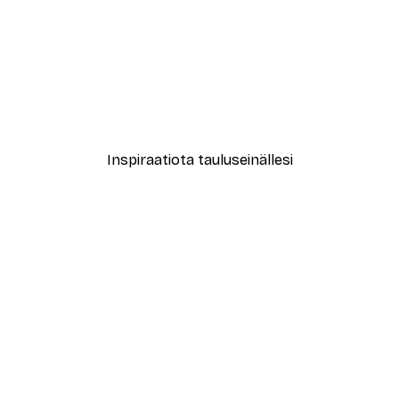
-40%*
le No2 Juliste
Muotikatu Juliste
Alkaen 7,77 €
12,95 €
Inspiraatiota tauluseinällesi