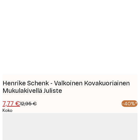
Product
images
Henrike Schenk - Valkoinen Kovakuoriainen
Mukulakivellä Juliste
7,77 €
12,95 €
-40%*
Koko