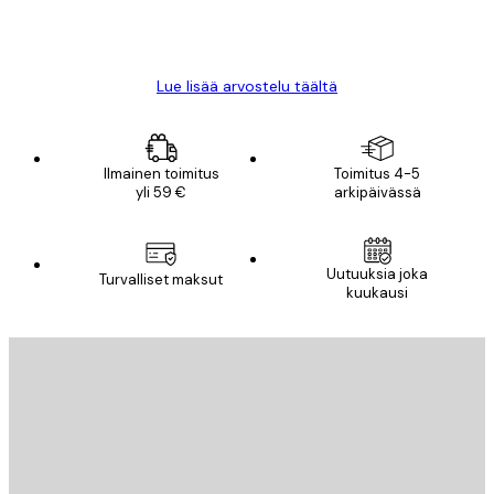
18 touko
Mika S
Lue lisää arvostelu täältä
Ilmainen toimitus
Toimitus 4-5
yli 59 €
arkipäivässä
Uutuuksia joka
Turvalliset maksut
kuukausi
Sähköposti