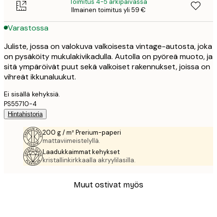
Toimitus 4-5 arkipäivässä
Ilmainen toimitus yli 59 €
Varastossa
Juliste, jossa on valokuva valkoisesta vintage-autosta, joka
on pysäköity mukulakivikadulla. Autolla on pyöreä muoto, ja
sitä ympäröivät puut sekä valkoiset rakennukset, joissa on
vihreät ikkunaluukut.
Ei sisällä kehyksiä.
PS55710-4
Hintahistoria
200 g / m² Prerium-paperi
mattaviimeistelyllä.
Laadukkaimmat kehykset
kristallinkirkkaalla akryylilasilla.
Muut ostivat myös