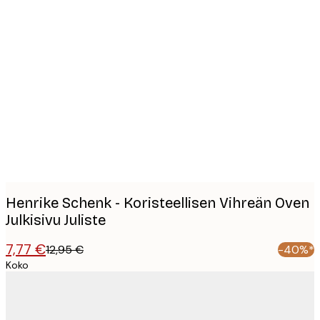
Product
images
Henrike Schenk - Koristeellisen Vihreän Oven
Julkisivu Juliste
7,77 €
12,95 €
-40%*
Koko