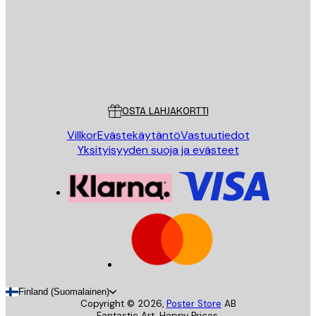
Store
Poster Store
Asiakaspalvelu
OSTA LAHJAKORTTI
Villkor
Evästekäytäntö
Vastuutiedot
Yksityisyyden suoja ja evästeet
Finland (Suomalainen)
Copyright ©
2026
,
Poster Store
AB
Fantastic Art. Happy Prices.