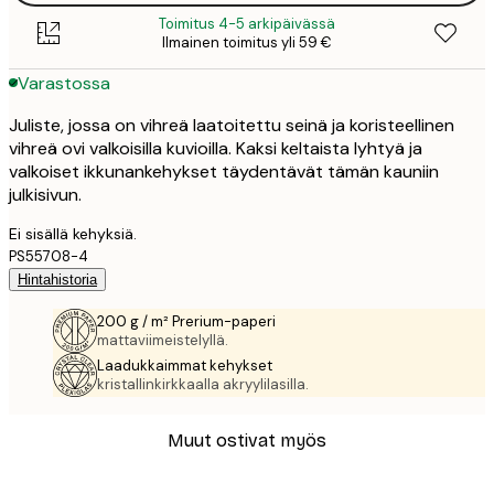
Toimitus 4-5 arkipäivässä
Ilmainen toimitus yli 59 €
Varastossa
Juliste, jossa on vihreä laatoitettu seinä ja koristeellinen
vihreä ovi valkoisilla kuvioilla. Kaksi keltaista lyhtyä ja
valkoiset ikkunankehykset täydentävät tämän kauniin
julkisivun.
Ei sisällä kehyksiä.
PS55708-4
Hintahistoria
200 g / m² Prerium-paperi
mattaviimeistelyllä.
Laadukkaimmat kehykset
kristallinkirkkaalla akryylilasilla.
Muut ostivat myös