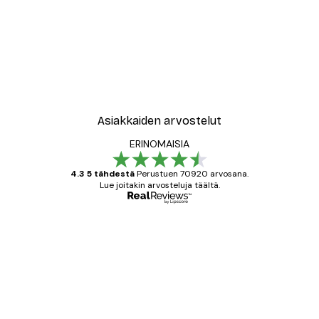
-40%*
New York City Juliste
Alkaen 7,77 €
12,95 €
Asiakkaiden arvostelut
ERINOMAISIA
4.3 5 tähdestä
Perustuen 70920 arvosana.
Lue joitakin arvosteluja täältä.
Varmennettu ostaja
asiakkaiden
arvostelut
All good alweys
18 touko