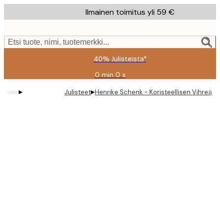
Skip
Ilmainen toimitus yli 59 €
to
main
content.
Etsi tuote, nimi, tuotemerkki...
40% Julisteista*
0 min
0 s
Voimassa
asti:
▸
▸
Julisteet
Henrike Schenk - Koristeellisen Vihreän O
2026-
08-
09