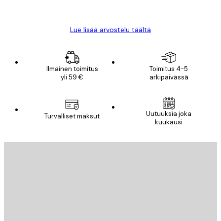
Mika S
Lue lisää arvostelu täältä
Ilmainen toimitus
Toimitus 4-5
yli 59 €
arkipäivässä
Uutuuksia joka
Turvalliset maksut
kuukausi
Sähköposti
LÄHETÄ