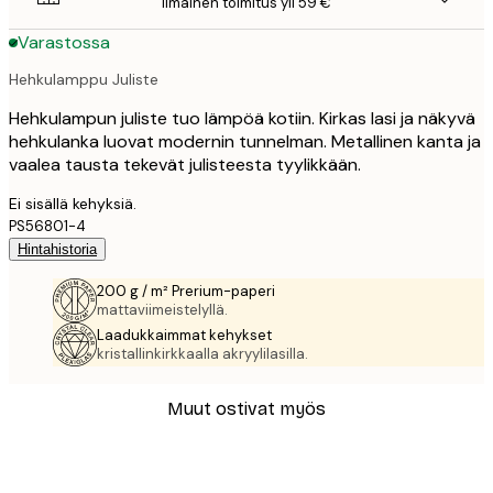
Ilmainen toimitus yli 59 €
Varastossa
Hehkulamppu Juliste
Hehkulampun juliste tuo lämpöä kotiin. Kirkas lasi ja näkyvä
hehkulanka luovat modernin tunnelman. Metallinen kanta ja
vaalea tausta tekevät julisteesta tyylikkään.
Ei sisällä kehyksiä.
PS56801-4
Hintahistoria
200 g / m² Prerium-paperi
mattaviimeistelyllä.
Laadukkaimmat kehykset
kristallinkirkkaalla akryylilasilla.
Muut ostivat myös