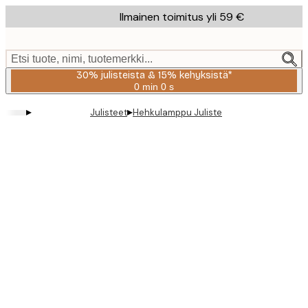
Skip
Ilmainen toimitus yli 59 €
to
main
content.
Etsi tuote, nimi, tuotemerkki...
30% julisteista & 15% kehyksistä*
0 min
0 s
Voimassa
asti:
▸
▸
Julisteet
Hehkulamppu Juliste
2026-
08-
06