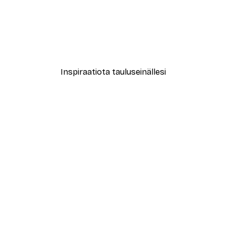
-30%*
New York City Juliste
Alkaen 9,07 €
12,95 €
Inspiraatiota tauluseinällesi