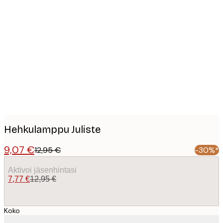
Product
images
Hehkulamppu Juliste
9,07 €
12,95 €
-30%*
Aktivoi jäsenhintasi
7,77 €
12,95 €
Koko