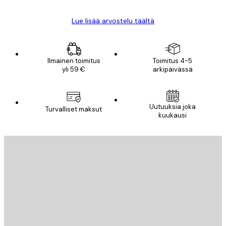
Lue lisää arvostelu täältä
Ilmainen toimitus
Toimitus 4-5
yli 59 €
arkipäivässä
Uutuuksia joka
Turvalliset maksut
kuukausi
Sähköposti
LÄHETÄ