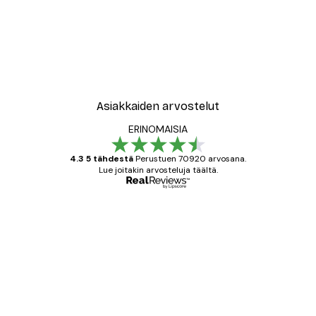
Asiakkaiden arvostelut
ERINOMAISIA
4.3 5 tähdestä
Perustuen 70920 arvosana.
Lue joitakin arvosteluja täältä.
Varmennettu ostaja
asiakkaiden
arvostelut
All good alweys
18 touko
Mika S