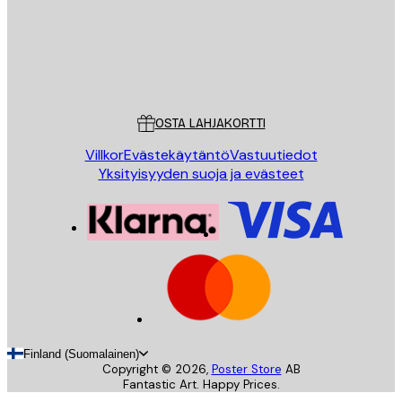
Store
Poster Store
Asiakaspalvelu
OSTA LAHJAKORTTI
Villkor
Evästekäytäntö
Vastuutiedot
Yksityisyyden suoja ja evästeet
Finland (Suomalainen)
Copyright ©
2026
,
Poster Store
AB
Fantastic Art. Happy Prices.