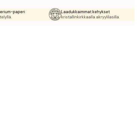
rerium-paperi
Laadukkaimmat kehykset
elyllä.
kristallinkirkkaalla akryylilasilla.