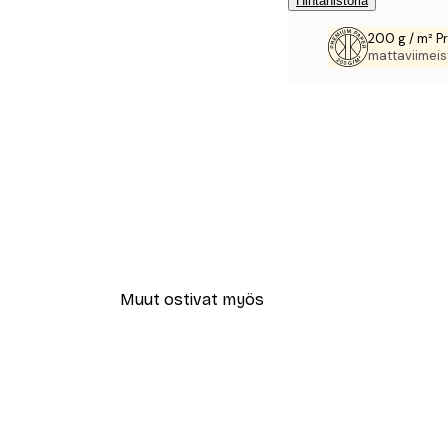
Hintahistoria
200 g / m² P
mattaviimeist
Muut ostivat myös