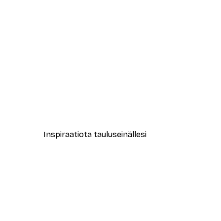
-30%*
Italialainen Aperol Spritz Julis
Alkaen 9,07 €
12,95 €
Inspiraatiota tauluseinällesi