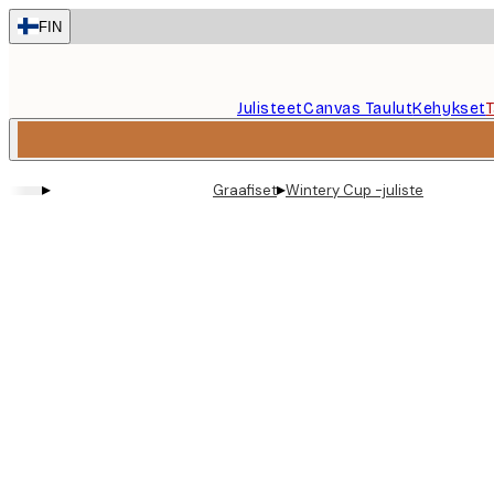
Skip
FIN
to
main
content.
Julisteet
Canvas Taulut
Kehykset
▸
▸
Graafiset
Wintery Cup -juliste