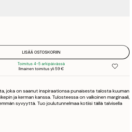
4
9
1
15
LISÄÄ OSTOSKORIIN
2
Toimitus 4-5 arkipäivässä
23
Ilmainen toimitus yli 59 €
3
a, joka on saanut inspiraationsa punaisesta talosta kuuman
ikepin ja kerman kanssa. Tulosteessa on valkoinen marginaali,
emmän syvyyttä. Tuo joulutunnelmaa kotiisi tällä talvisella