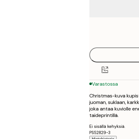
Frame
13x18 cm
options
21x30 cm
30x40 cm
50x70 cm
Varastossa
Christmas-kuva kupist
juoman, suklaan, karkk
joka antaa kuviolle en
taideprintillä.
Ei sisällä kehyksiä.
PS52829-3