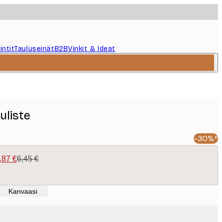
intit
Tauluseinät
B2B
Vinkit & Ideat
uliste
-30%*
,87 €
6,45 €
Kanvaasi