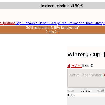
Ilmainen toimitus yli 59 €
Tarjoukset
Top-Lista
Uutuudet
Julistepaketti
Persoonalliset Kuvapr
30% julisteista & 15% kehyksistä*
0 min
0 s
Voimassa
asti:
2026-
08-
06
Wintery Cup -j
4,52 €
6,45 €
Aktivoi jäsenhintasi
|
3
Juliste
Koko