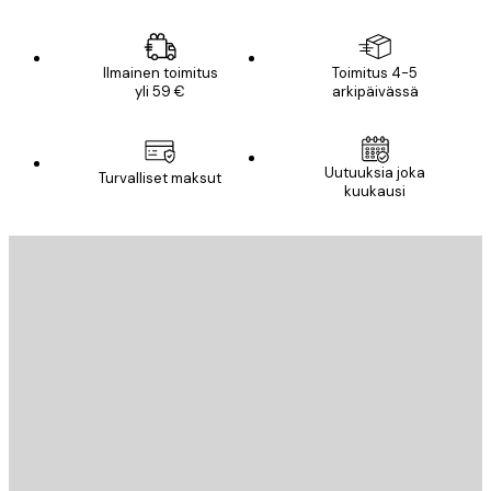
Ilmainen toimitus
Toimitus 4-5
yli 59 €
arkipäivässä
Uutuuksia joka
Turvalliset maksut
kuukausi
Sähköposti
LÄHETÄ