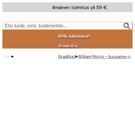
Skip
Ilmainen toimitus yli 59 €
to
main
content.
Etsi tuote, nimi, tuotemerkki...
40% Julisteista*
0 min
0 s
Voimassa
asti:
▸
▸
Graafiset
William Morris – kuusama-juli
2026-
08-
09