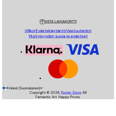
Store
Poster Store
Asiakaspalvelu
OSTA LAHJAKORTTI
Villkor
Evästekäytäntö
Vastuutiedot
Yksityisyyden suoja ja evästeet
Finland (Suomalainen)
Copyright ©
2026
,
Poster Store
AB
Fantastic Art. Happy Prices.