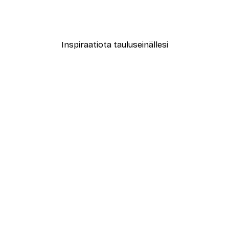
Dreams Are a Gateway Juliste
Kodikkaat Fiilikset Juliste
Alkaen 3,87 €
6,45 €
Inspiraatiota tauluseinällesi