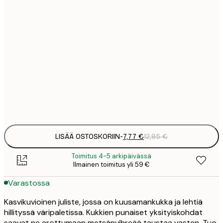
7
21x30 cm
1
12
30x40 cm
2
19
50x70 cm
3
Frame
options
LISÄÄ OSTOSKORIIN
-
7,77 €
12,95 €
Toimitus 4-5 arkipäivässä
Ilmainen toimitus yli 59 €
Varastossa
Kasvikuvioinen juliste, jossa on kuusamankukka ja lehtiä
hillityssä väripaletissa. Kukkien punaiset yksityiskohdat
saavat ne erottumaan metsänvihreää taustaa vasten. Tuo