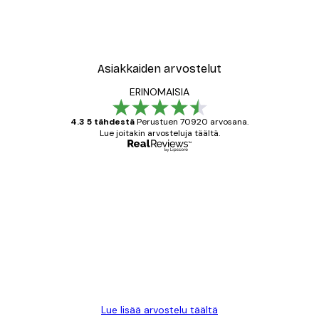
Asiakkaiden arvostelut
ERINOMAISIA
4.3 5 tähdestä
Perustuen 70920 arvosana.
Lue joitakin arvosteluja täältä.
Varmennettu ostaja
asiakkaiden
arvostelut
All good alweys
18 touko
Mika S
Lue lisää arvostelu täältä