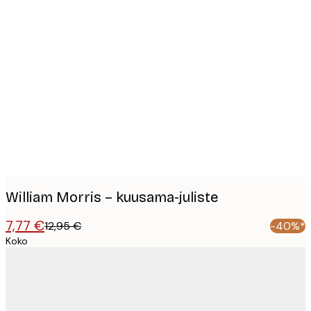
Product
images
William Morris – kuusama-juliste
7,77 €
12,95 €
-40%*
Koko