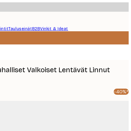
intit
Tauluseinät
B2B
Vinkit & Ideat
uhalliset Valkoiset Lentävät Linnut
-40%*