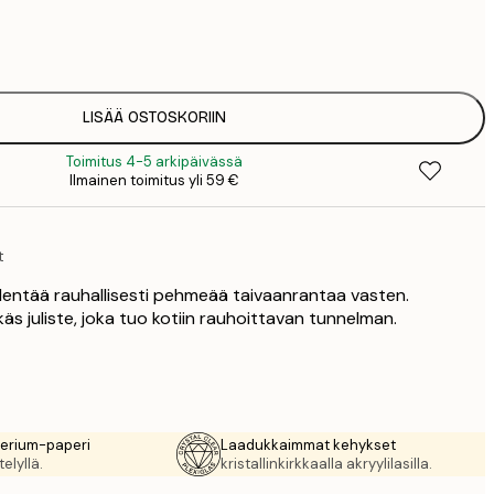
7
1
12
2
16
LISÄÄ OSTOSKORIIN
2
Toimitus 4-5 arkipäivässä
19
Ilmainen toimitus yli 59 €
3
26
4
t
64
a lentää rauhallisesti pehmeää taivaanrantaa vasten.
käs juliste, joka tuo kotiin rauhoittavan tunnelman.
rerium-paperi
Laadukkaimmat kehykset
elyllä.
kristallinkirkkaalla akryylilasilla.