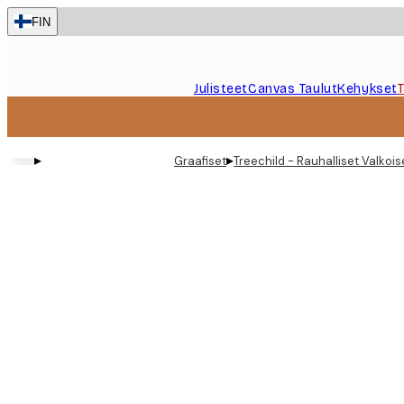
Skip
FIN
to
main
content.
Julisteet
Canvas Taulut
Kehykset
▸
▸
Graafiset
Treechild - Rauhalliset Valkois