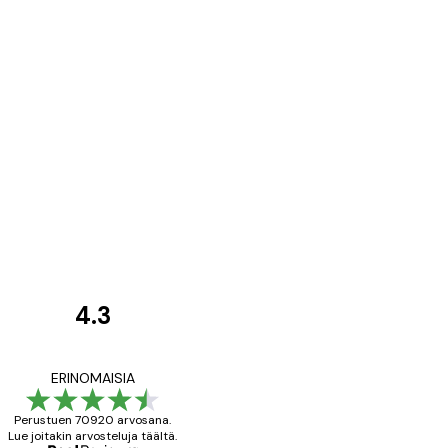
4.3
asiakkaiden
arvostelut
All good alweys
ERINOMAISIA
Perustuen 70920 arvosana.
Lue joitakin arvosteluja täältä.