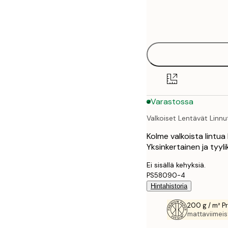
Frame
21x30 cm
options
30x40 cm
40x50 cm
50x70 cm
Varastossa
70x100 cm
Valkoiset Lentävät Linnu
100x150 cm
Kolme valkoista lintu
Yksinkertainen ja tyyli
Ei sisällä kehyksiä.
PS58090-4
Hintahistoria
200 g / m² P
mattaviimeist