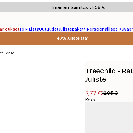
Ilmainen toimitus yli 59 €
Tarjoukset
Top-Lista
Uutuudet
Julistepaketti
Persoonalliset Kuvapr
40% Julisteista*
et Lentävät Linnut Juliste
Treechild - Ra
Juliste
7,77 €
12,95 €
Koko