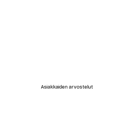
-40%*
New York City Juliste
Alkaen 7,77 €
12,95 €
Asiakkaiden arvostelut