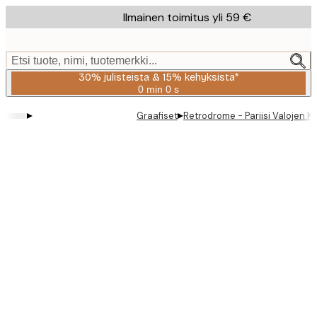
Skip
Ilmainen toimitus yli 59 €
to
main
content.
Etsi tuote, nimi, tuotemerkki...
30% julisteista & 15% kehyksistä*
0 min
0 s
Voimassa
asti:
▸
▸
Graafiset
Retrodrome - Pariisi Valojen K
2026-
08-
06