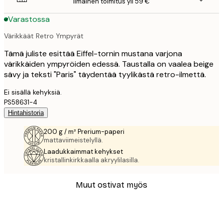
Ilmainen toimitus yli 59 €
Varastossa
Värikkäät Retro Ympyrät
Tämä juliste esittää Eiffel-tornin mustana varjona
värikkäiden ympyröiden edessä. Taustalla on vaalea beige
sävy ja teksti "Paris" täydentää tyylikästä retro-ilmettä.
Ei sisällä kehyksiä.
PS58631-4
Hintahistoria
200 g / m² Prerium-paperi
mattaviimeistelyllä.
Laadukkaimmat kehykset
kristallinkirkkaalla akryylilasilla.
Muut ostivat myös