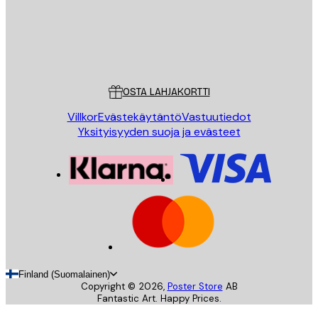
Store
Poster Store
Asiakaspalvelu
OSTA LAHJAKORTTI
Villkor
Evästekäytäntö
Vastuutiedot
Yksityisyyden suoja ja evästeet
Finland (Suomalainen)
Copyright ©
2026
,
Poster Store
AB
Fantastic Art. Happy Prices.