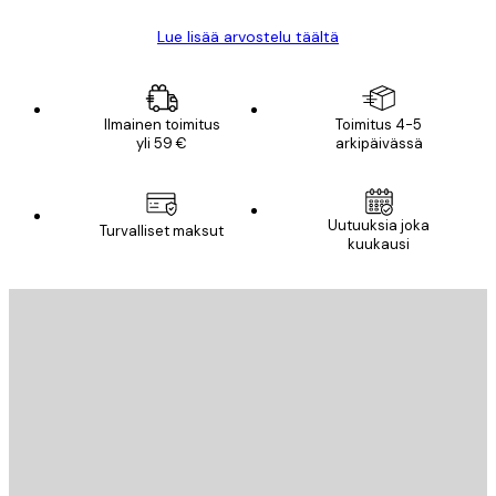
Lue lisää arvostelu täältä
Ilmainen toimitus
Toimitus 4-5
yli 59 €
arkipäivässä
Uutuuksia joka
Turvalliset maksut
kuukausi
Sähköposti
LÄHETÄ