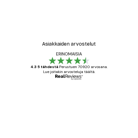
-30%*
New York City Juliste
Alkaen 9,07 €
12,95 €
Asiakkaiden arvostelut
ERINOMAISIA
4.3 5 tähdestä
Perustuen 70920 arvosana.
Lue joitakin arvosteluja täältä.
Varmennettu ostaja
asiakkaiden
arvostelut
All good alweys
18 touko
Mika S