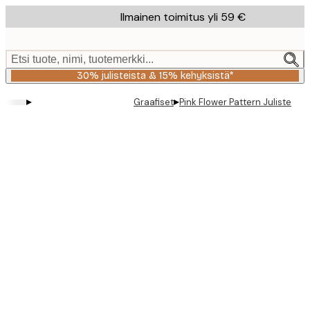
Skip
Ilmainen toimitus yli 59 €
to
main
content.
Etsi tuote, nimi, tuotemerkki...
30% julisteista & 15% kehyksistä*
▸
▸
Graafiset
Pink Flower Pattern Juliste