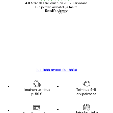
4.3 5 tähdestä
Perustuen 70920 arvosana.
Lue joitakin arvosteluja täältä.
Varmennettu ostaja
asiakkaiden
arvostelut
All good alweys
18 touko
Mika S
Lue lisää arvostelu täältä
Ilmainen toimitus
Toimitus 4-5
yli 59 €
arkipäivässä
Uutuuksia joka