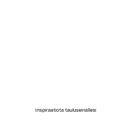
-30%*
ma juliste
Vihreä kasviaiheinen tekst
Alkaen 15,02 €
21,45 €
Inspiraatiota tauluseinällesi