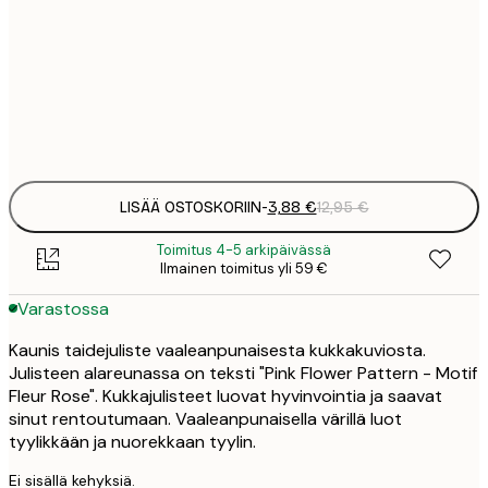
1
5
30x40 cm
2
Frame
options
LISÄÄ OSTOSKORIIN
-
3,88 €
12,95 €
Toimitus 4-5 arkipäivässä
Ilmainen toimitus yli 59 €
Varastossa
Kaunis taidejuliste vaaleanpunaisesta kukkakuviosta.
Julisteen alareunassa on teksti "Pink Flower Pattern - Motif
Fleur Rose". Kukkajulisteet luovat hyvinvointia ja saavat
sinut rentoutumaan. Vaaleanpunaisella värillä luot
tyylikkään ja nuorekkaan tyylin.
Ei sisällä kehyksiä.