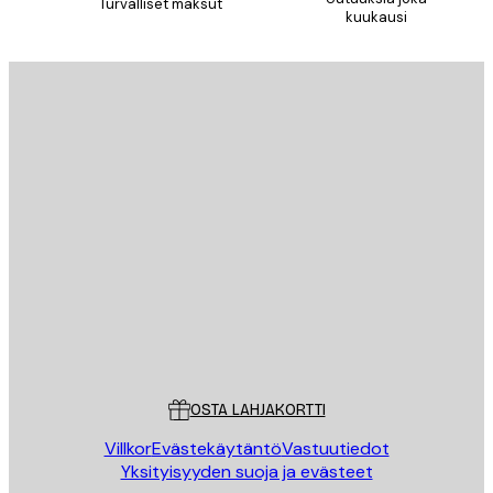
Turvalliset maksut
kuukausi
Sähköposti
LÄHETÄ
Store
Poster Store
Asiakaspalvelu
OSTA LAHJAKORTTI
Villkor
Evästekäytäntö
Vastuutiedot
Yksityisyyden suoja ja evästeet