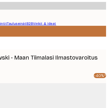
intit
Tauluseinät
B2B
Vinkit & Ideat
ski - Maan Tiimalasi Ilmastovaroitus
-40%*