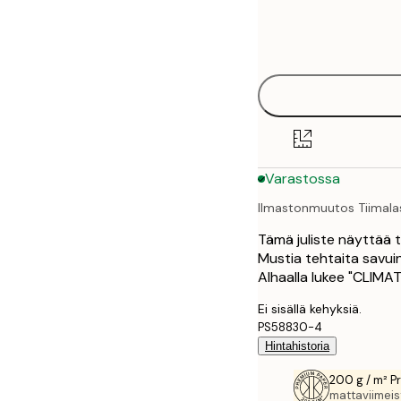
Frame
21x30 cm
options
50x70 cm
70x100 cm
Varastossa
Ilmastonmuutos Tiimalas
Tämä juliste näyttää ti
Mustia tehtaita savuin
Alhaalla lukee "CLIMA
Ei sisällä kehyksiä.
PS58830-4
Hintahistoria
200 g / m² P
mattaviimeist