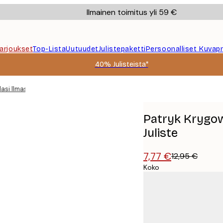
Ilmainen toimitus yli 59 €
Tarjoukset
Top-Lista
Uutuudet
Julistepaketti
Persoonalliset Kuvapr
40% Julisteista*
asi Ilmastovaroitus Juliste
Patryk Krygow
Juliste
7,77 €
12,95 €
Koko