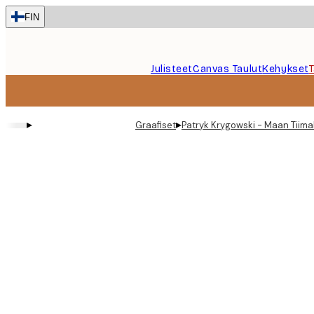
Skip
FIN
to
main
content.
Julisteet
Canvas Taulut
Kehykset
▸
▸
Graafiset
Patryk Krygowski - Maan Tiimal