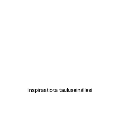
-40%*
Muotikatu Juliste
Alkaen 7,77 €
12,95 €
Inspiraatiota tauluseinällesi