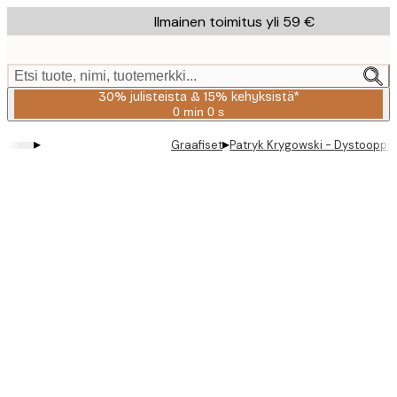
Skip
Ilmainen toimitus yli 59 €
to
main
content.
Etsi tuote, nimi, tuotemerkki...
30% julisteista & 15% kehyksistä*
0 min
0 s
Voimassa
asti:
▸
▸
Graafiset
Patryk Krygowski - Dystooppi
2026-
08-
06