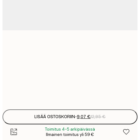
9
21x30 cm
1
23
50x70 cm
3
30
70x100 cm
4
Frame
options
LISÄÄ OSTOSKORIIN
-
9,07 €
12,95 €
Toimitus 4-5 arkipäivässä
Ilmainen toimitus yli 59 €