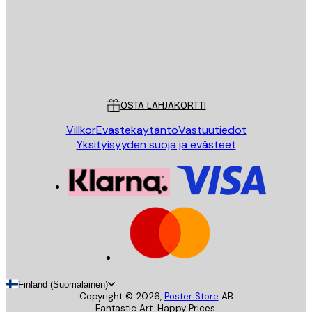
Store
Poster Store
Asiakaspalvelu
OSTA LAHJAKORTTI
Villkor
Evästekäytäntö
Vastuutiedot
Yksityisyyden suoja ja evästeet
Finland (Suomalainen)
Copyright ©
2026
,
Poster Store
AB
Fantastic Art. Happy Prices.