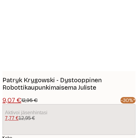
Product
images
Patryk Krygowski - Dystooppinen
Robottikaupunkimaisema Juliste
9,07 €
12,95 €
-30%*
Aktivoi jäsenhintasi
7,77 €
12,95 €
Koko