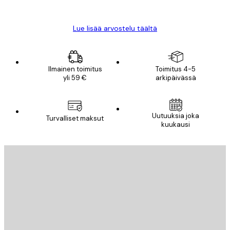
Mika S
Lue lisää arvostelu täältä
Ilmainen toimitus
Toimitus 4-5
yli 59 €
arkipäivässä
Uutuuksia joka
Turvalliset maksut
kuukausi
Sähköposti
LÄHETÄ