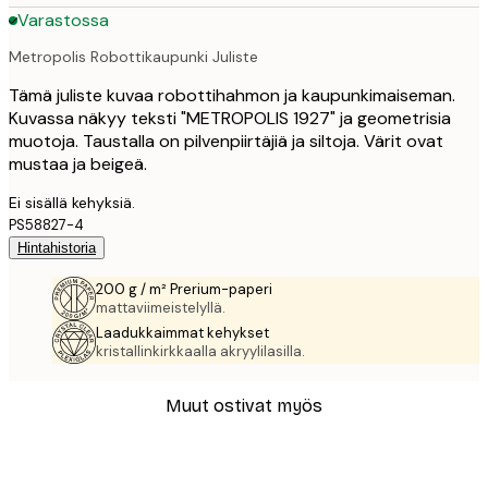
Varastossa
Metropolis Robottikaupunki Juliste
Tämä juliste kuvaa robottihahmon ja kaupunkimaiseman.
Kuvassa näkyy teksti "METROPOLIS 1927" ja geometrisia
muotoja. Taustalla on pilvenpiirtäjiä ja siltoja. Värit ovat
mustaa ja beigeä.
Ei sisällä kehyksiä.
PS58827-4
Hintahistoria
200 g / m² Prerium-paperi
mattaviimeistelyllä.
Laadukkaimmat kehykset
kristallinkirkkaalla akryylilasilla.
Muut ostivat myös