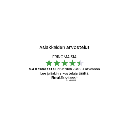
-30%*
ori No2-juliste
Coco Juliste
Alkaen 9,07 €
12,95 €
Asiakkaiden arvostelut
ERINOMAISIA
4.3 5 tähdestä
Perustuen 70920 arvosana.
Lue joitakin arvosteluja täältä.
Varmennettu ostaja
asiakkaiden
arvostelut
All good alweys
18 touko