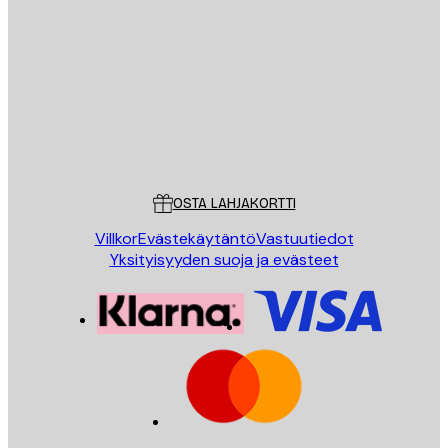
Sähköposti
LÄHETÄ
Store
Poster Store
Asiakaspalvelu
OSTA LAHJAKORTTI
Villkor
Evästekäytäntö
Vastuutiedot
Yksityisyyden suoja ja evästeet