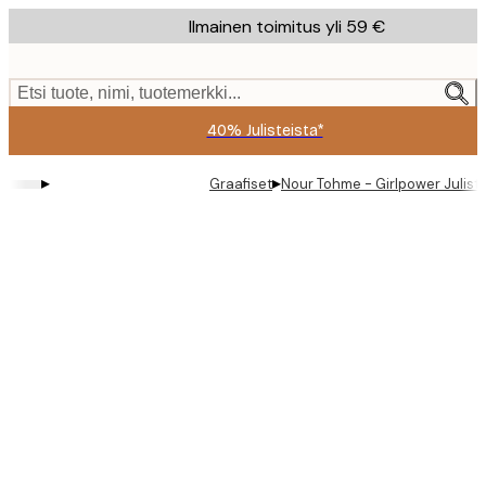
Skip
Ilmainen toimitus yli 59 €
to
main
content.
Etsi tuote, nimi, tuotemerkki...
40% Julisteista*
▸
▸
Graafiset
Nour Tohme - Girlpower Julist