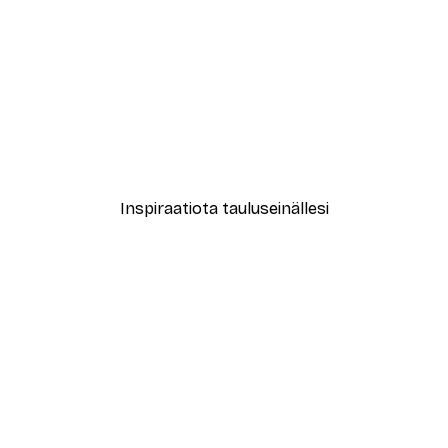
-40%*
le No2 Juliste
Muotikatu Juliste
Alkaen 7,77 €
12,95 €
Inspiraatiota tauluseinällesi