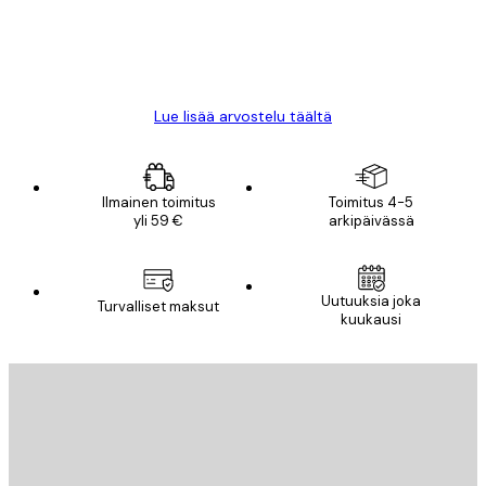
18 touko
Mika S
Lue lisää arvostelu täältä
Ilmainen toimitus
Toimitus 4-5
yli 59 €
arkipäivässä
Uutuuksia joka
Turvalliset maksut
kuukausi