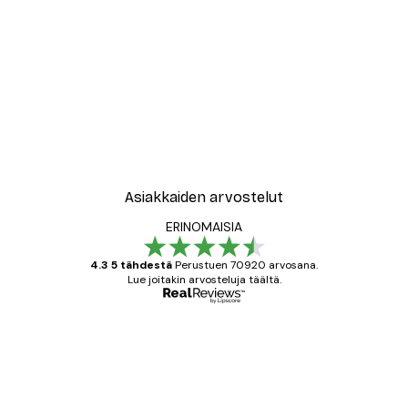
Asiakkaiden arvostelut
ERINOMAISIA
4.3 5 tähdestä
Perustuen 70920 arvosana.
Lue joitakin arvosteluja täältä.
Varmennettu ostaja
asiakkaiden
arvostelut
All good alweys