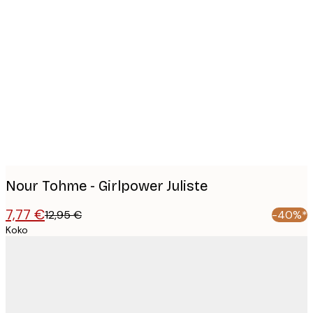
Product
images
Nour Tohme - Girlpower Juliste
7,77 €
12,95 €
-40%*
Koko