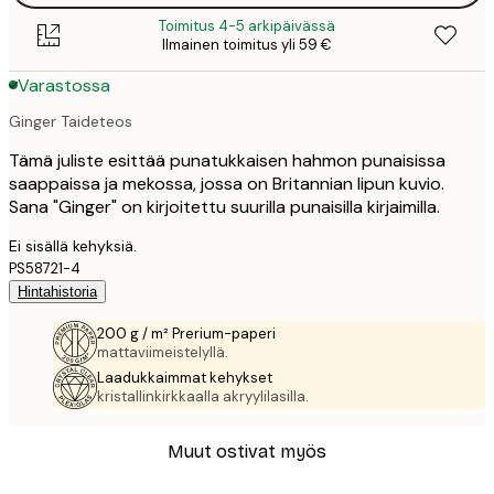
Toimitus 4-5 arkipäivässä
Ilmainen toimitus yli 59 €
Varastossa
Ginger Taideteos
Tämä juliste esittää punatukkaisen hahmon punaisissa
saappaissa ja mekossa, jossa on Britannian lipun kuvio.
Sana "Ginger" on kirjoitettu suurilla punaisilla kirjaimilla.
Ei sisällä kehyksiä.
PS58721-4
Hintahistoria
200 g / m² Prerium-paperi
mattaviimeistelyllä.
Laadukkaimmat kehykset
kristallinkirkkaalla akryylilasilla.
Muut ostivat myös