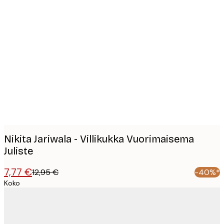
Product
images
Nikita Jariwala - Villikukka Vuorimaisema
Juliste
7,77 €
12,95 €
-40%*
Koko