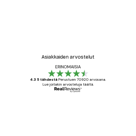
-40%*
New York City Juliste
Alkaen 7,77 €
12,95 €
Asiakkaiden arvostelut
ERINOMAISIA
4.3 5 tähdestä
Perustuen 70920 arvosana.
Lue joitakin arvosteluja täältä.
Varmennettu ostaja
asiakkaiden
arvostelut
All good alweys