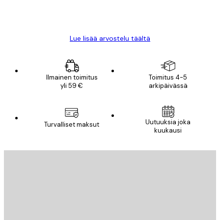
18 touko
Mika S
Lue lisää arvostelu täältä
Ilmainen toimitus
Toimitus 4-5
yli 59 €
arkipäivässä
Uutuuksia joka
Turvalliset maksut
kuukausi
Sähköposti