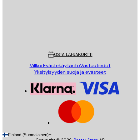
LÄHETÄ
Store
Poster Store
Asiakaspalvelu
OSTA LAHJAKORTTI
Villkor
Evästekäytäntö
Vastuutiedot
Yksityisyyden suoja ja evästeet
Finland (Suomalainen)