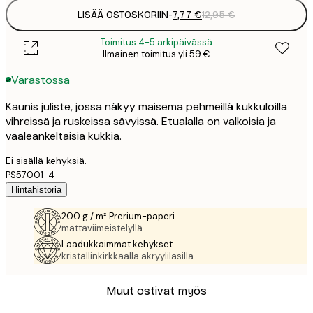
LISÄÄ OSTOSKORIIN
-
7,77 €
12,95 €
Toimitus 4-5 arkipäivässä
Ilmainen toimitus yli 59 €
Varastossa
Kaunis juliste, jossa näkyy maisema pehmeillä kukkuloilla
vihreissä ja ruskeissa sävyissä. Etualalla on valkoisia ja
vaaleankeltaisia kukkia.
Ei sisällä kehyksiä.
PS57001-4
Hintahistoria
200 g / m² Prerium-paperi
mattaviimeistelyllä.
Laadukkaimmat kehykset
kristallinkirkkaalla akryylilasilla.
Muut ostivat myös