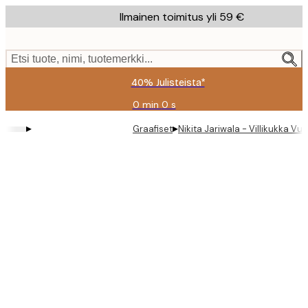
Skip
Ilmainen toimitus yli 59 €
to
main
content.
Etsi tuote, nimi, tuotemerkki...
40% Julisteista*
0 min
0 s
Voimassa
asti:
▸
▸
Graafiset
Nikita Jariwala - Villikukka Vu
2026-
08-
09