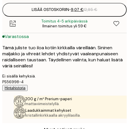
LISÄÄ OSTOSKORIIN
-
9,07 €
12,95 €
Toimitus 4-5 arkipäivässä
Ilmainen toimitus yli 59 €
Varastossa
Tämä juliste tuo iloa kotiin kirkkailla väreillään. Sininen
maljakko ja vihreät lehdet yhdistyvät vaaleanpunaiseen
raidalliseen taustaan. Täydellinen valinta, kun haluat lisätä
väriä seinällesi!
Ei sisällä kehyksiä.
PS56998-4
Hintahistoria
200 g / m² Prerium-paperi
mattaviimeistelyllä.
Laadukkaimmat kehykset
kristallinkirkkaalla akryylilasilla.