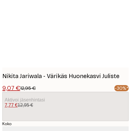
Product
images
Nikita Jariwala - Värikäs Huonekasvi Juliste
9,07 €
12,95 €
-30%*
Aktivoi jäsenhintasi
7,77 €
12,95 €
Koko