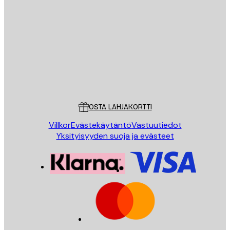
Sähköposti
LÄHETÄ
Store
Poster Store
Asiakaspalvelu
OSTA LAHJAKORTTI
Villkor
Evästekäytäntö
Vastuutiedot
Yksityisyyden suoja ja evästeet