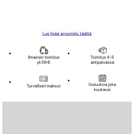
18 touko
Mika S
Lue lisää arvostelu täältä
Ilmainen toimitus
Toimitus 4-5
yli 59 €
arkipäivässä
Uutuuksia joka
Turvalliset maksut
kuukausi