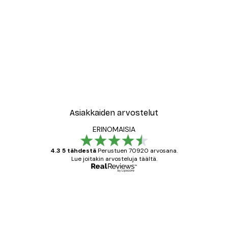
-30%*
New York City Juliste
Alkaen 9,07 €
12,95 €
Asiakkaiden arvostelut
ERINOMAISIA
4.3 5 tähdestä
Perustuen 70920 arvosana.
Lue joitakin arvosteluja täältä.
Varmennettu ostaja
asiakkaiden
arvostelut
All good alweys