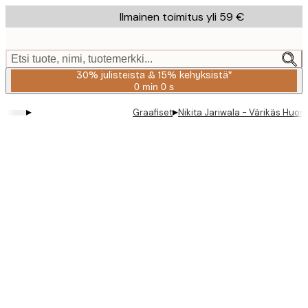
Skip
Ilmainen toimitus yli 59 €
to
main
content.
Etsi tuote, nimi, tuotemerkki...
30% julisteista & 15% kehyksistä*
0 min
0 s
Voimassa
asti:
▸
▸
Graafiset
Nikita Jariwala - Värikäs Huon
2026-
08-
06